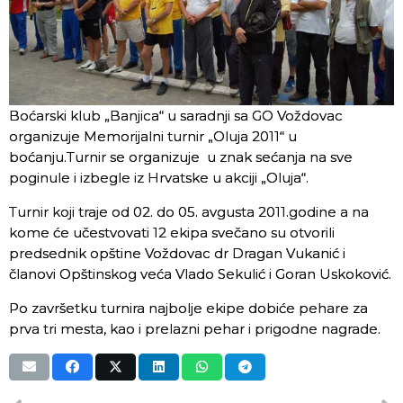
Boćarski klub „Banjica“ u saradnji sa GO Voždovac
organizuje Memorijalni turnir „Oluja 2011“ u
boćanju.Turnir se organizuje u znak sećanja na sve
poginule i izbegle iz Hrvatske u akciji „Oluja“.
Turnir koji traje od 02. do 05. avgusta 2011.godine a na
kome će učestvovati 12 ekipa svečano su otvorili
predsednik opštine Voždovac dr Dragan Vukanić i
članovi Opštinskog veća Vlado Sekulić i Goran Uskoković.
Po završetku turnira najbolje ekipe dobiće pehare za
prva tri mesta, kao i prelazni pehar i prigodne nagrade.