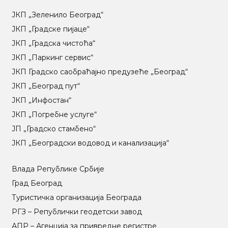
ЈКП „Зеленило Београд“
ЈКП „Градске пијаце“
ЈКП „Градска чистоћа“
ЈКП „Паркинг сервис“
ЈКП Градско саобраћајно предузеће „Београд“
ЈКП „Београд пут“
ЈКП „Инфостан“
ЈКП „Погребне услуге“
ЈП „Градско стамбено“
ЈКП „Београдски водовод и канализација“
Влада Републике Србије
Град Београд
Туристичка организација Београда
РГЗ – Републички геодетски завод
АПР – Агенција за привредне регистре