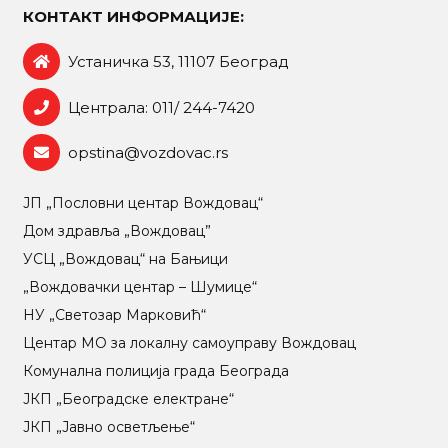
КОНТАКТ ИНФОРМАЦИЈЕ:
Устаничка 53, 11107 Београд
Централа: 011/ 244-7420
opstina@vozdovac.rs
ЈП „Пословни центар Вождовац“
Дом здравља „Вождовац”
УСЦ „Вождовац“ на Бањици
„Вождовачки центар – Шумице“
НУ „Светозар Марковић“
Центар МO за локалну самоуправу Вождовац
Комунална полиција града Београда
ЈКП „Београдске електране“
ЈКП „Јавно осветљење“