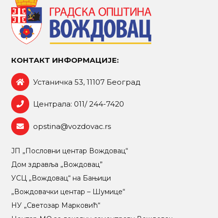
КОНТАКТ ИНФОРМАЦИЈЕ:
Устаничка 53, 11107 Београд
Централа: 011/ 244-7420
opstina@vozdovac.rs
ЈП „Пословни центар Вождовац“
Дом здравља „Вождовац”
УСЦ „Вождовац“ на Бањици
„Вождовачки центар – Шумице“
НУ „Светозар Марковић“