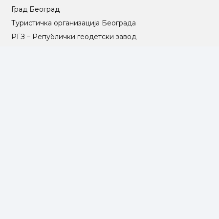
Град Београд
Туристичка организација Београда
РГЗ – Републички геодетски завод
АПР – Агенција за привредне регистре
©2025 Opština Voždovac. Designed by
NEXT VISION