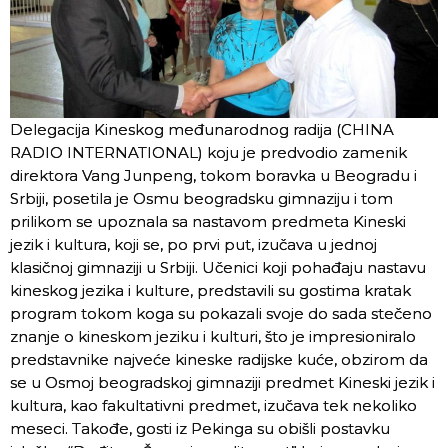
Delegacija Kineskog međunarodnog radija (CHINA
RADIO INTERNATIONAL) koju je predvodio zamenik
direktora Vang Junpeng, tokom boravka u Beogradu i
Srbiji, posetila je Osmu beogradsku gimnaziju i tom
prilikom se upoznala sa nastavom predmeta Kineski
jezik i kultura, koji se, po prvi put, izučava u jednoj
klasičnoj gimnaziji u Srbiji. Učenici koji pohađaju nastavu
kineskog jezika i kulture, predstavili su gostima kratak
program tokom koga su pokazali svoje do sada stečeno
znanje o kineskom jeziku i kulturi, što je impresioniralo
predstavnike najveće kineske radijske kuće, obzirom da
se u Osmoj beogradskoj gimnaziji predmet Kineski jezik i
kultura, kao fakultativni predmet, izučava tek nekoliko
meseci. Takođe, gosti iz Pekinga su obišli postavku