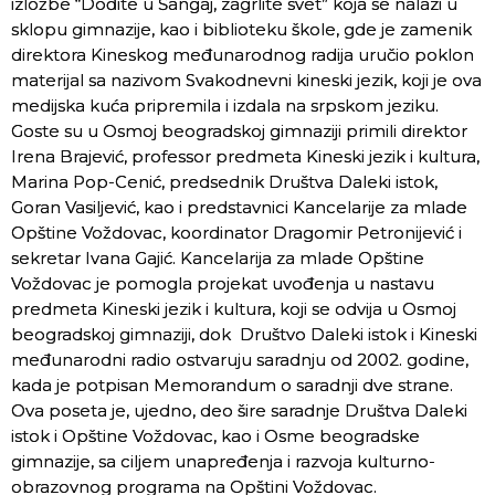
izložbe “Dođite u Šangaj, zagrlite svet” koja se nalazi u
sklopu gimnazije, kao i biblioteku škole, gde je zamenik
direktora Kineskog međunarodnog radija uručio poklon
materijal sa nazivom Svakodnevni kineski jezik, koji je ova
medijska kuća pripremila i izdala na srpskom jeziku.
Goste su u Osmoj beogradskoj gimnaziji primili direktor
Irena Brajević, professor predmeta Kineski jezik i kultura,
Marina Pop-Cenić, predsednik Društva Daleki istok,
Goran Vasiljević, kao i predstavnici Kancelarije za mlade
Opštine Voždovac, koordinator Dragomir Petronijević i
sekretar Ivana Gajić. Kancelarija za mlade Opštine
Voždovac je pomogla projekat uvođenja u nastavu
predmeta Kineski jezik i kultura, koji se odvija u Osmoj
beogradskoj gimnaziji, dok Društvo Daleki istok i Kineski
međunarodni radio ostvaruju saradnju od 2002. godine,
kada je potpisan Memorandum o saradnji dve strane.
Ova poseta je, ujedno, deo šire saradnje Društva Daleki
istok i Opštine Voždovac, kao i Osme beogradske
gimnazije, sa ciljem unapređenja i razvoja kulturno-
obrazovnog programa na Opštini Voždovac.