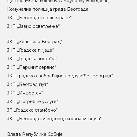
Центар МO за локалну самоуправу Вождовац
Комунална полиција града Београда
ЈКП „Београдске електране“
ЈКП „Јавно осветљење“
ЈКП „Зеленило Београд“
ЈКП „Градске пијаце“
ЈКП „Градска чистоћа“
ЈКП „Паркинг сервис“
ЈКП Градско саобраћајно предузеће „Београд“
ЈКП „Београд пут“
ЈКП „Инфостан“
ЈКП „Погребне услуге“
ЈП „Градско стамбено“
ЈКП „Београдски водовод и канализација“
Влада Републике Србије