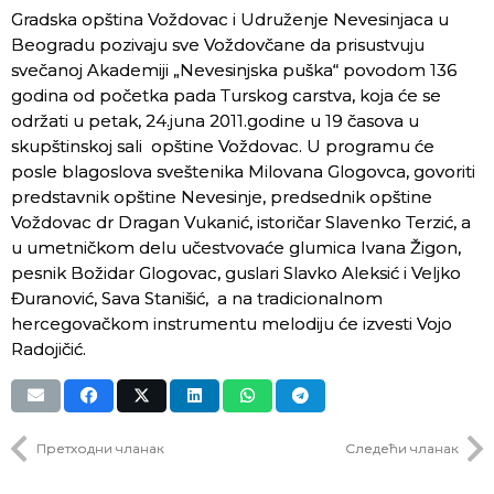
Gradska opština Voždovac i Udruženje Nevesinjaca u
Beogradu pozivaju sve Voždovčane da prisustvuju
svečanoj Akademiji „Nevesinjska puška“ povodom 136
godina od početka pada Turskog carstva, koja će se
održati u petak, 24.juna 2011.godine u 19 časova u
skupštinskoj sali opštine Voždovac. U programu će
posle blagoslova sveštenika Milovana Glogovca, govoriti
predstavnik opštine Nevesinje, predsednik opštine
Voždovac dr Dragan Vukanić, istoričar Slavenko Terzić, a
u umetničkom delu učestvovaće glumica Ivana Žigon,
pesnik Božidar Glogovac, guslari Slavko Aleksić i Veljko
Đuranović, Sava Stanišić, a na tradicionalnom
hercegovačkom instrumentu melodiju će izvesti Vojo
Radojičić.
Претходни чланак
Следећи чланак