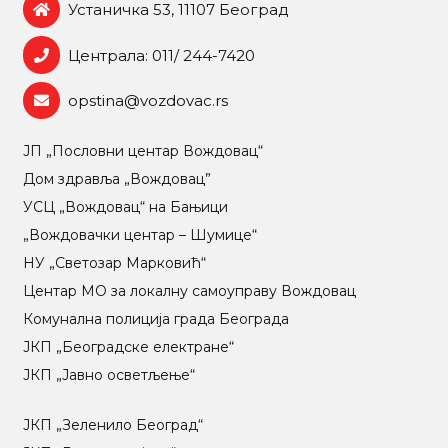
Устаничка 53, 11107 Београд
Централа: 011/ 244-7420
opstina@vozdovac.rs
ЈП „Пословни центар Вождовац“
Дом здравља „Вождовац”
УСЦ „Вождовац“ на Бањици
„Вождовачки центар – Шумице“
НУ „Светозар Марковић“
Центар МO за локалну самоуправу Вождовац
Комунална полиција града Београда
ЈКП „Београдске електране“
ЈКП „Јавно осветљење“
ЈКП „Зеленило Београд“