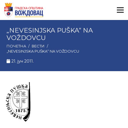
„NEVESINJSKA PUŠKA“ NA
VOŽDOVCU
ПОЧЕТНА
/
ВЕСТИ
/
„NEVESINJSKA PUŠKA“ NA VOŽDOVCU
21. јун 2011.