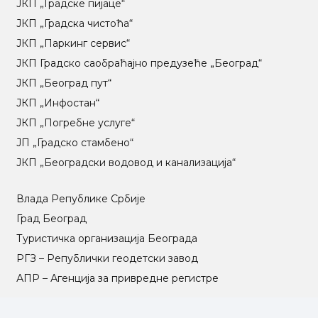
ЈКП „Градске пијаце“
ЈКП „Градска чистоћа“
ЈКП „Паркинг сервис“
ЈКП Градско саобраћајно предузеће „Београд“
ЈКП „Београд пут“
ЈКП „Инфостан“
ЈКП „Погребне услуге“
ЈП „Градско стамбено“
ЈКП „Београдски водовод и канализација“
Влада Републике Србије
Град Београд
Туристичка организација Београда
РГЗ – Републички геодетски завод
АПР – Агенција за привредне регистре