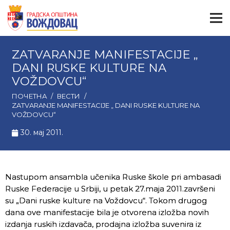
ZATVARANJE MANIFESTACIJE „
DANI RUSKE KULTURE NA
VOŽDOVCU“
ПОЧЕТНА
/
ВЕСТИ
/
ZATVARANJE MANIFESTACIJE „ DANI RUSKE KULTURE NA
VOŽDOVCU“
30. мај 2011.
Nastupom ansambla učenika Ruske škole pri ambasadi
Ruske Federacije u Srbiji, u petak 27.maja 2011.završeni
su „Dani ruske kulture na Voždovcu“. Tokom drugog
dana ove manifestacije bila je otvorena izložba novih
izdanja ruskih izdavača, prodajna izložba suvenira iz