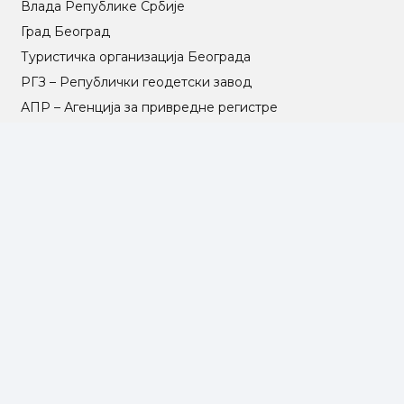
Влада Републике Србије
Град Београд
Туристичка организација Београда
РГЗ – Републички геодетски завод
АПР – Агенција за привредне регистре
©2025 Opština Voždovac. Designed by
NEXT VISION
МАПА САЈТА