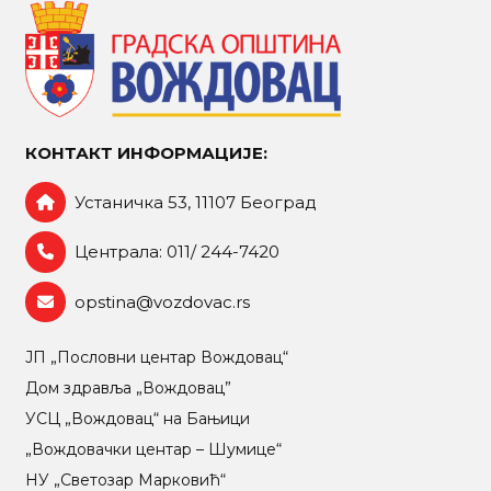
КОНТАКТ ИНФОРМАЦИЈЕ:
Устаничка 53, 11107 Београд
Централа: 011/ 244-7420
opstina@vozdovac.rs
ЈП „Пословни центар Вождовац“
Дом здравља „Вождовац”
УСЦ „Вождовац“ на Бањици
„Вождовачки центар – Шумице“
НУ „Светозар Марковић“