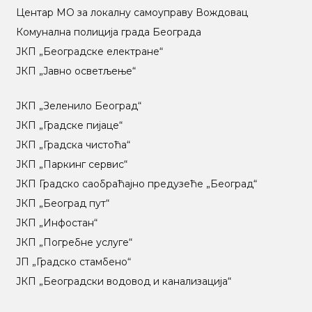
Центар МO за локалну самоуправу Вождовац
Комунална полиција града Београда
ЈКП „Београдске електране“
ЈКП „Јавно осветљење“
ЈКП „Зеленило Београд“
ЈКП „Градске пијаце“
ЈКП „Градска чистоћа“
ЈКП „Паркинг сервис“
ЈКП Градско саобраћајно предузеће „Београд“
ЈКП „Београд пут“
ЈКП „Инфостан“
ЈКП „Погребне услуге“
ЈП „Градско стамбено“
ЈКП „Београдски водовод и канализација“