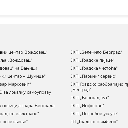
вни центар Вождовац“
ЈКП „Зеленило Београд“
вља „Вождовац”
ЈКП „Градске пијаце“
довац“ на Бањици
ЈКП „Градска чистоћа“
чки центар – Шумице“
ЈКП „Паркинг сервис“
озар Марковић“
ЈКП Градско саобраћајно 
„Београд“
 за локалну самоуправу
ц
ЈКП „Београд пут“
 полиција града Београда
ЈКП „Инфостан“
радске електране“
ЈКП „Погребне услуге“
о осветљење“
ЈП „Градско стамбено“