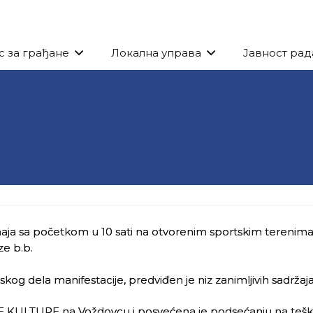
с за грађане
Локална управа
Јавност рад
ja sa početkom u 10 sati na otvorenim sportskim terenim
ze b.b.
og dela manifestacije, predviđen je niz zanimljivih sadržaja
 KULTURE na Voždovcu i posvećena je podsećanju na teš