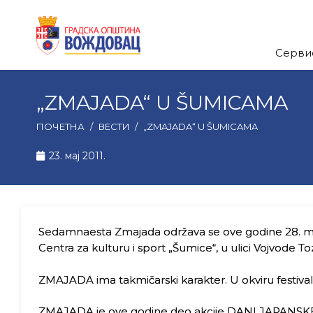
Серви
„ZMAJADA“ U ŠUMICAMA
ПОЧЕТНА
/
ВЕСТИ
/
„ZMAJADA“ U ŠUMICAMA
23. мај 2011.
Sedamnaesta Zmajada održava se ove godine 28. ma
Centra za kulturu i sport „Šumice“, u ulici Vojvode To
ZMAJADA ima takmičarski karakter. U okviru festivalsk
ZMAJADA je ove godine deo akcije DANI JAPANSKE