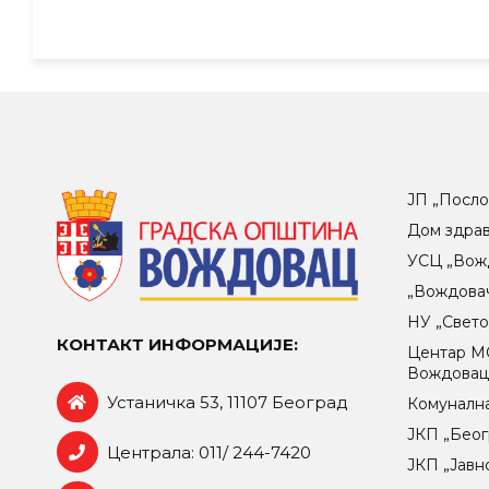
ЈП „Посло
Дом здра
УСЦ „Вож
„Вождова
НУ „Свет
КОНТАКТ ИНФОРМАЦИЈЕ:
Центар МO
Вождова
Устаничка 53, 11107 Београд
Комунална
ЈКП „Беог
Централа: 011/ 244-7420
ЈКП „Јавн