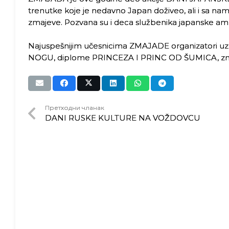
trenutke koje je nedavno Japan doživeo, ali i sa n
zmajeve. Pozvana su i deca službenika japanske a
Najuspešnijim učesnicima ZMAJADE organizatori u
NOGU, diplome PRINCEZA I PRINC OD ŠUMICA, zmajo
Претходни чланак
DANI RUSKE KULTURE NA VOŽDOVCU