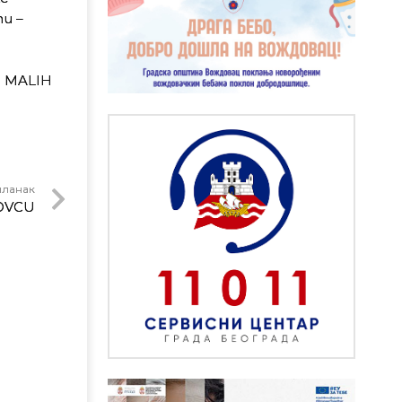
nu –
D MALIH
чланак
DOVCU