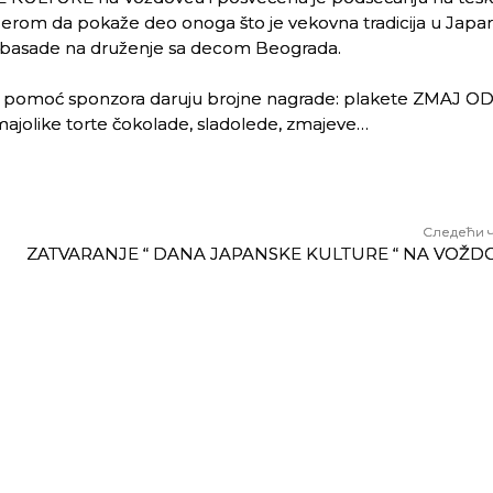
amerom da pokaže deo onoga što je vekovna tradicija u Japa
mbasade na druženje sa decom Beograda.
z pomoć sponzora daruju brojne nagrade: plakete ZMAJ O
like torte čokolade, sladolede, zmajeve…
Следећи 
ZATVARANJE “ DANA JAPANSKE KULTURE “ NA VOŽ