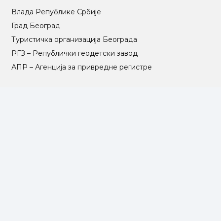
Влада Републике Србије
Град Београд
Туристичка организација Београда
РГЗ – Републички геодетски завод
АПР – Агенција за привредне регистре
©2025 Opština Voždovac. Designed by
NEXT VISION
МАПА САЈТА