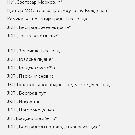
НУ „Светозар Марковић“
Центар МO за локалну самоуправу Вождовац
Комунална полиција града Београда
ЈКП „Београдске електране“
ЈКП „Јавно осветљење“
ЈКП „Зеленило Београд“
ЈКП „Градске пијаце“
ЈКП „Градска чистоћа“
ЈКП „Паркинг сервис“
ЈКП Градско саобраћајно предузеће „Београд“
ЈКП „Београд пут“
ЈКП „Инфостан“
ЈКП „Погребне услуге“
ЈП „Градско стамбено“
ЈКП „Београдски водовод и канализација“