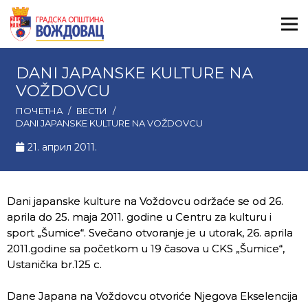
DANI JAPANSKE KULTURE NA
VOŽDOVCU
ПОЧЕТНА
/
ВЕСТИ
/
DANI JAPANSKE KULTURE NA VOŽDOVCU
21. април 2011.
Dani japanske kulture na Voždovcu održaće se od 26.
aprila do 25. maja 2011. godine u Centru za kulturu i
sport „Šumice“. Svečano otvoranje je u utorak, 26. aprila
2011.godine sa početkom u 19 časova u CKS „Šumice“,
Ustanička br.125 c.
Dane Japana na Voždovcu otvoriće Njegova Ekselencija