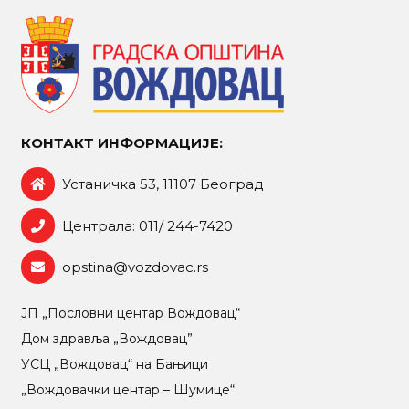
КОНТАКТ ИНФОРМАЦИЈЕ:
Устаничка 53, 11107 Београд
Централа: 011/ 244-7420
opstina@vozdovac.rs
ЈП „Пословни центар Вождовац“
Дом здравља „Вождовац”
УСЦ „Вождовац“ на Бањици
„Вождовачки центар – Шумице“