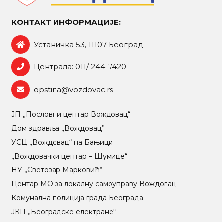
КОНТАКТ ИНФОРМАЦИЈЕ:
Устаничка 53, 11107 Београд
Централа: 011/ 244-7420
opstina@vozdovac.rs
ЈП „Пословни центар Вождовац“
Дом здравља „Вождовац”
УСЦ „Вождовац“ на Бањици
„Вождовачки центар – Шумице“
НУ „Светозар Марковић“
Центар МO за локалну самоуправу Вождовац
Комунална полиција града Београда
ЈКП „Београдске електране“