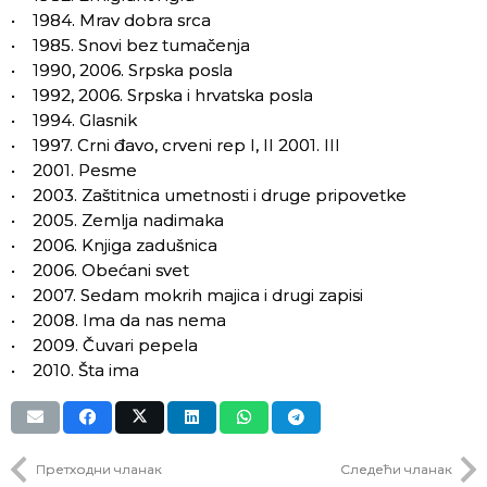
• 1984. Mrav dobra srca
• 1985. Snovi bez tumačenja
• 1990, 2006. Srpska posla
• 1992, 2006. Srpska i hrvatska posla
• 1994. Glasnik
• 1997. Crni đavo, crveni rep I, II 2001. III
• 2001. Pesme
• 2003. Zaštitnica umetnosti i druge pripovetke
• 2005. Zemlja nadimaka
• 2006. Knjiga zadušnica
• 2006. Obećani svet
• 2007. Sedam mokrih majica i drugi zapisi
• 2008. Ima da nas nema
• 2009. Čuvari pepela
• 2010. Šta ima
Претходни чланак
Следећи чланак