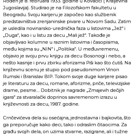
Rođen je 8. februara 1933. godine u Kovačici ( Kraljevina
Jugoslavija). Studirao je na Filozofskom fakultetu u
Beogradu. Svoju karijeru je započeo kao službenik
predstavništva zrenjaninske pivare u Novom Sadu. Zatim
je usledila novinarsko-urednička faza u listovima „Jež“ i
„Duga“, kao i u listu za decu „Mali jež“. Takođe je
objavljivao kolumne u raznim listovima i časopisima,
među kojima su „NIN“ i „Politika“. U međuvremenu,
objavio je svoju prvu knjigu za decu Bosonogi i nebo, a
nešto kasnije i prvu zbirku aforizama Piši kao što ćutiš. Na
književnu scenu je stupio pod pseudonimom Vinon
Rumski i Branislav BIP. Tokom svoje duge karijere pisao
je literaturu za decu, romane, aforizme, priče, televizijske
drame, pesme… Dobitnik je nagrade „Zmajevih dečijih
igara“ za stvaralački doprinos savremenom izrazu u
književnosti za decu, 1987. godine.
Crnčevićeva dela su osećajna, jednostavna i bajkovita, što
ga preporučuje kako deci, tako i odraslim čitaocima. Za
građu svojih dela, on uzima stvarne, razigrane, ali i tužne