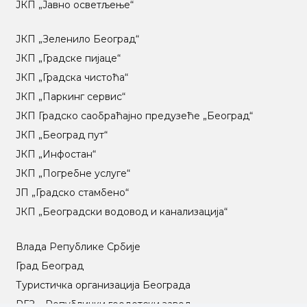
ЈКП „Јавно осветљење“
ЈКП „Зеленило Београд“
ЈКП „Градске пијаце“
ЈКП „Градска чистоћа“
ЈКП „Паркинг сервис“
ЈКП Градско саобраћајно предузеће „Београд“
ЈКП „Београд пут“
ЈКП „Инфостан“
ЈКП „Погребне услуге“
ЈП „Градско стамбено“
ЈКП „Београдски водовод и канализација“
Влада Републике Србије
Град Београд
Туристичка организација Београда
РГЗ – Републички геодетски завод