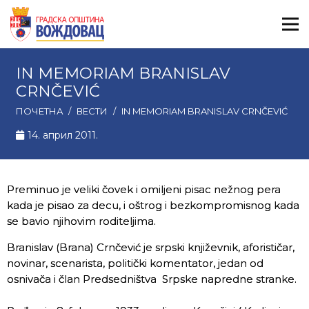
IN MEMORIAM BRANISLAV
CRNČEVIĆ
ПОЧЕТНА
/
ВЕСТИ
/
IN MEMORIAM BRANISLAV CRNČEVIĆ
14. април 2011.
Preminuo je veliki čovek i omiljeni pisac nežnog pera
kada je pisao za decu, i oštrog i bezkompromisnog kada
se bavio njihovim roditeljima.
Branislav (Brana) Crnčević je srpski književnik, aforističar,
novinar, scenarista, politički komentator, jedan od
osnivača i član Predsedništva Srpske napredne stranke.