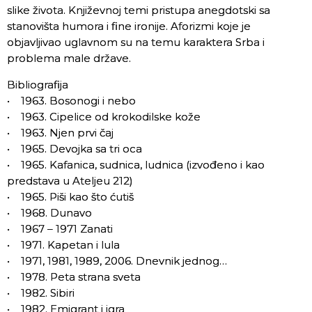
slike života. Književnoj temi pristupa anegdotski sa
stanovišta humora i fine ironije. Aforizmi koje je
objavljivao uglavnom su na temu karaktera Srba i
problema male države.
Bibliografija
• 1963. Bosonogi i nebo
• 1963. Cipelice od krokodilske kože
• 1963. Njen prvi čaj
• 1965. Devojka sa tri oca
• 1965. Kafanica, sudnica, ludnica (izvođeno i kao
predstava u Ateljeu 212)
• 1965. Piši kao što ćutiš
• 1968. Dunavo
• 1967 – 1971 Zanati
• 1971. Kapetan i lula
• 1971, 1981, 1989, 2006. Dnevnik jednog…
• 1978. Peta strana sveta
• 1982. Sibiri
• 1982. Emigrant i igra