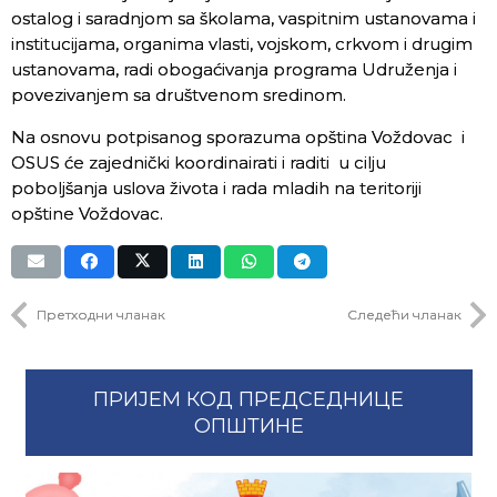
ostalog i saradnjom sa školama, vaspitnim ustanovama i
institucijama, organima vlasti, vojskom, crkvom i drugim
ustanovama, radi obogaćivanja programa Udruženja i
povezivanjem sa društvenom sredinom.
Na osnovu potpisanog sporazuma opština Voždovac i
OSUS će zajednički koordinairati i raditi u cilju
poboljšanja uslova života i rada mladih na teritoriji
opštine Voždovac.
Претходни чланак
Следећи чланак
ПРИЈЕМ КОД ПРЕДСЕДНИЦЕ
ОПШТИНЕ