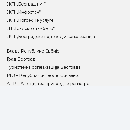
ЈКП „Београд пут“
ЈКП „Инфостан“
ЈКП „Погребне услуге“
ЈП „Градско стамбено“
ЈКП „Београдски водовод и канализација“
Влада Републике Србије
Град Београд
Туристичка организација Београда
РГЗ – Републички геодетски завод
АПР – Агенција за привредне регистре