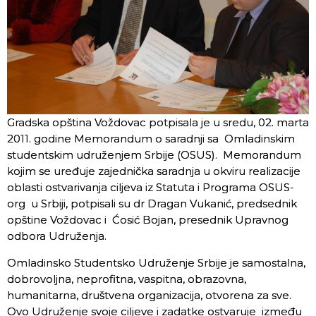
Gradska opština Voždovac potpisala je u sredu, 02. marta
2011. godine Memorandum o saradnji sa Omladinskim
studentskim udruženjem Srbije (OSUS). Memorandum
kojim se uređuje zajednička saradnja u okviru realizacije
oblasti ostvarivanja ciljeva iz Statuta i Programa OSUS-
org u Srbiji, potpisali su dr Dragan Vukanić, predsednik
opštine Voždovac i Ćosić Bojan, presednik Upravnog
odbora Udruženja.
Omladinsko Studentsko Udruženje Srbije je samostalna,
dobrovoljna, neprofitna, vaspitna, obrazovna,
humanitarna, društvena organizacija, otvorena za sve.
Ovo Udruženje svoje ciljeve i zadatke ostvaruje između