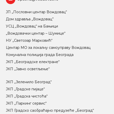
ЈП „Пословни центар Вождовац“
Дом здравља „Вождовац”
УСЦ „Вождовац“ на Бањици
„Вождовачки центар – Шумице“
НУ „Светозар Марковић“
Центар МO за локалну самоуправу Вождовац
Комунална полиција града Београда
ЈКП „Београдске електране“
ЈКП „Јавно осветљење“
ЈКП „Зеленило Београд“
ЈКП „Градске пијаце“
ЈКП „Градска чистоћа“
ЈКП „Паркинг сервис“
ЈКП Градско саобраћајно предузеће „Београд“