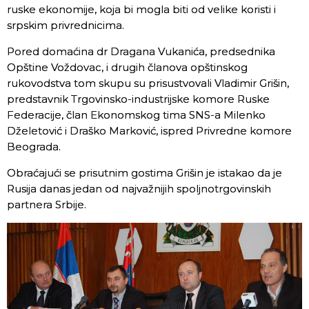
ruske ekonomije, koja bi mogla biti od velike koristi i
srpskim privrednicima.
Pored domaćina dr Dragana Vukanića, predsednika
Opštine Voždovac, i drugih članova opštinskog
rukovodstva tom skupu su prisustvovali Vladimir Grišin,
predstavnik Trgovinsko-industrijske komore Ruske
Federacije, član Ekonomskog tima SNS-a Milenko
Dželetović i Draško Marković, ispred Privredne komore
Beograda.
Obraćajući se prisutnim gostima Grišin je istakao da je
Rusija danas jedan od najvažnijih spoljnotrgovinskih
partnera Srbije.