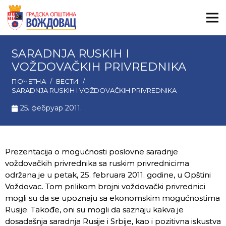
SARADNJA RUSKIH I
VOŽDOVAČKIH PRIVREDNIKA
ПОЧЕТНА
/
ВЕСТИ
/
SARADNJA RUSKIH I VOŽDOVAČKIH PRIVREDNIKA
25. фебруар 2011.
Prezentacija o mogućnosti poslovne saradnje
voždovačkih privrednika sa ruskim privrednicima
održana je u petak, 25. februara 2011. godine, u Opštini
Voždovac. Tom prilikom brojni voždovački privrednici
mogli su da se upoznaju sa ekonomskim mogućnostima
Rusije. Takođe, oni su mogli da saznaju kakva je
dosadašnja saradnja Rusije i Srbije, kao i pozitivna iskustva