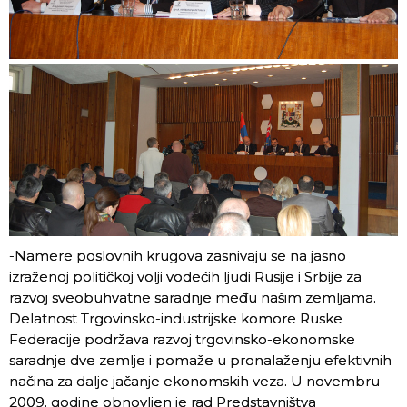
-Namere poslovnih krugova zasnivaju se na jasno
izraženoj političkoj volji vodećih ljudi Rusije i Srbije za
razvoj sveobuhvatne saradnje među našim zemljama.
Delatnost Trgovinsko-industrijske komore Ruske
Federacije podržava razvoj trgovinsko-ekonomske
saradnje dve zemlje i pomaže u pronalaženju efektivnih
načina za dalje jačanje ekonomskih veza. U novembru
2009. godine obnovljen je rad Predstavništva