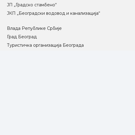
ЈП „Градско стамбено“
ЈКП „Београдски водовод и канализација“
Влада Републике Србије
Град Београд
Туристичка организација Београда
РГЗ – Републички геодетски завод
АПР – Агенција за привредне регистре