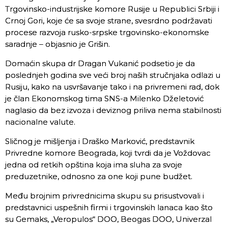
Trgovinsko-industrijske komore Rusije u Republici Srbiji i
Crnoj Gori, koje će sa svoje strane, svesrdno podržavati
procese razvoja rusko-srpske trgovinsko-ekonomske
saradnje – objasnio je Grišin.
Domaćin skupa dr Dragan Vukanić podsetio je da
poslednjeh godina sve veći broj naših stručnjaka odlazi u
Rusiju, kako na usvršavanje tako i na privremeni rad, dok
je član Ekonomskog tima SNS-a Milenko Dželetović
naglasio da bez izvoza i deviznog priliva nema stabilnosti
nacionalne valute.
Sličnog je mišljenja i Draško Marković, predstavnik
Privredne komore Beograda, koji tvrdi da je Voždovac
jedna od retkih opština koja ima sluha za svoje
preduzetnike, odnosno za one koji pune budžet.
Među brojnim privrednicima skupu su prisustvovali i
predstavnici uspešnih firmi i trgovinskih lanaca kao što
su Gemaks, „Veropulos“ DOO, Beogas DOO, Univerzal