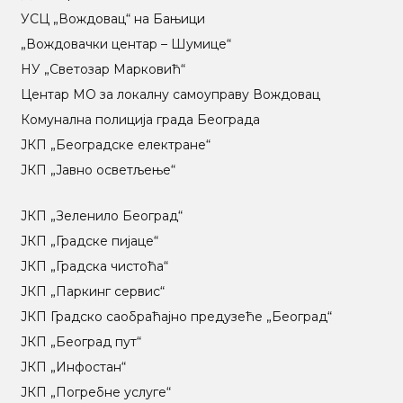
УСЦ „Вождовац“ на Бањици
„Вождовачки центар – Шумице“
НУ „Светозар Марковић“
Центар МO за локалну самоуправу Вождовац
Комунална полиција града Београда
ЈКП „Београдске електране“
ЈКП „Јавно осветљење“
ЈКП „Зеленило Београд“
ЈКП „Градске пијаце“
ЈКП „Градска чистоћа“
ЈКП „Паркинг сервис“
ЈКП Градско саобраћајно предузеће „Београд“
ЈКП „Београд пут“
ЈКП „Инфостан“
ЈКП „Погребне услуге“