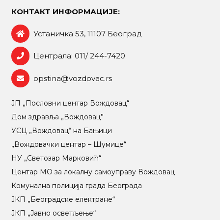
КОНТАКТ ИНФОРМАЦИЈЕ:
Устаничка 53, 11107 Београд
Централа: 011/ 244-7420
opstina@vozdovac.rs
ЈП „Пословни центар Вождовац“
Дом здравља „Вождовац”
УСЦ „Вождовац“ на Бањици
„Вождовачки центар – Шумице“
НУ „Светозар Марковић“
Центар МO за локалну самоуправу Вождовац
Комунална полиција града Београда
ЈКП „Београдске електране“
ЈКП „Јавно осветљење“