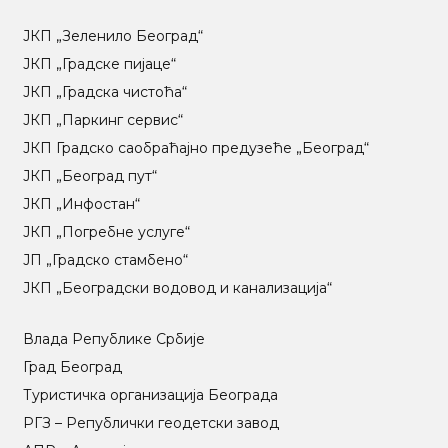
ЈКП „Зеленило Београд“
ЈКП „Градске пијаце“
ЈКП „Градска чистоћа“
ЈКП „Паркинг сервис“
ЈКП Градско саобраћајно предузеће „Београд“
ЈКП „Београд пут“
ЈКП „Инфостан“
ЈКП „Погребне услуге“
ЈП „Градско стамбено“
ЈКП „Београдски водовод и канализација“
Влада Републике Србије
Град Београд
Туристичка организација Београда
РГЗ – Републички геодетски завод