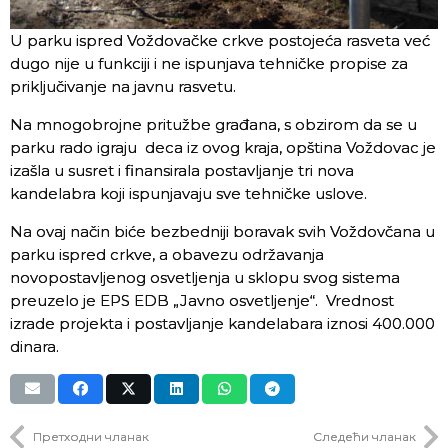
U parku ispred Voždovačke crkve postojeća rasveta već
dugo nije u funkciji i ne ispunjava tehničke propise za
priključivanje na javnu rasvetu.
Na mnogobrojne pritužbe građana, s obzirom da se u
parku rado igraju deca iz ovog kraja, opština Voždovac je
izašla u susret i finansirala postavljanje tri nova
kandelabra koji ispunjavaju sve tehničke uslove.
Na ovaj način biće bezbedniji boravak svih Voždovčana u
parku ispred crkve, a obavezu održavanja
novopostavljenog osvetljenja u sklopu svog sistema
preuzelo je EPS EDB „Javno osvetljenje“. Vrednost
izrade projekta i postavljanje kandelabara iznosi 400.000
dinara.
Претходни чланак
Следећи чланак