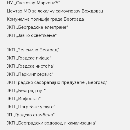
НУ „Светозар Марковић“
Центар МO за локалну самоуправу Вождовац
Комунална полиција града Београда
ЈКП „Београдске електране“
ЈКП „Јавно осветљење“
ЈКП „Зеленило Београд“
ЈКП „Градске пијаце“
ЈКП „Градска чистоћа“
ЈКП „Паркинг сервис“
ЈКП Градско саобраћајно предузеће „Београд“
ЈКП „Београд пут“
ЈКП „Инфостан“
ЈКП „Погребне услуге“
ЈП „Градско стамбено“
ЈКП „Београдски водовод и канализација“