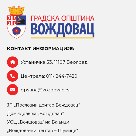
КОНТАКТ ИНФОРМАЦИЈЕ:
Устаничка 53, 11107 Београд
Централа: 011/ 244-7420
opstina@vozdovac.rs
ЈП „Пословни центар Вождовац“
Дом здравља „Вождовац”
УСЦ „Вождовац“ на Бањици
„Вождовачки центар – Шумице“