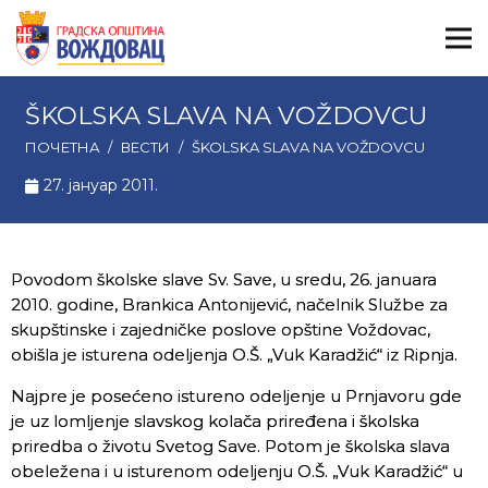
ŠKOLSKA SLAVA NA VOŽDOVCU
ПОЧЕТНА
/
ВЕСТИ
/
ŠKOLSKA SLAVA NA VOŽDOVCU
27. јануар 2011.
Povodom školske slave Sv. Save, u sredu, 26. januara
2010. godine, Brankica Antonijević, načelnik Službe za
skupštinske i zajedničke poslove opštine Voždovac,
obišla je isturena odeljenja O.Š. „Vuk Karadžić“ iz Ripnja.
Najpre je posećeno istureno odeljenje u Prnjavoru gde
je uz lomljenje slavskog kolača priređena i školska
priredba o životu Svetog Save. Potom je školska slava
obeležena i u isturenom odeljenju O.Š. „Vuk Karadžić“ u