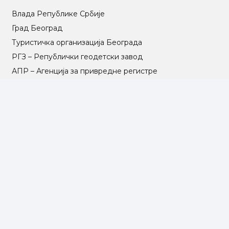
Влада Републике Србије
Град Београд
Туристичка организација Београда
РГЗ – Републички геодетски завод
АПР – Агенција за привредне регистре
©2025 Opština Voždovac. Designed by
NEXT VISION