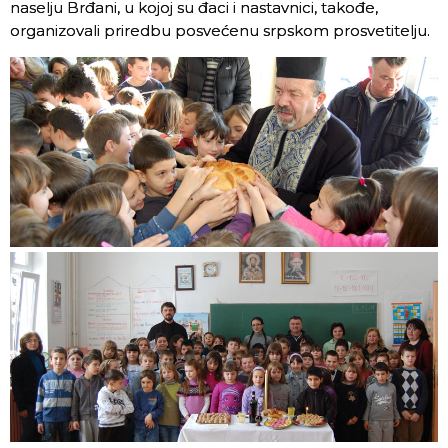
naselju Brđani, u kojoj su đaci i nastavnici, takođe,
organizovali priredbu posvećenu srpskom prosvetitelju.