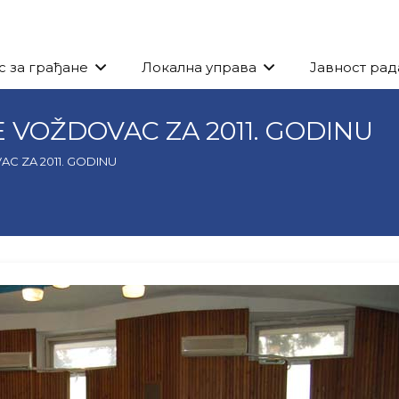
с за грађане
Локална управа
Јавност рад
 VOŽDOVAC ZA 2011. GODINU
C ZA 2011. GODINU