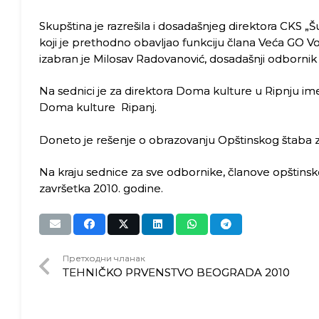
Skupština je razrešila i dosadašnjeg direktora CKS 
koji je prethodno obavljao funkciju člana Veća GO Vo
izabran je Milosav Radovanović, dosadašnji odbornik 
Na sednici je za direktora Doma kulture u Ripnju im
Doma kulture Ripanj.
Doneto je rešenje o obrazovanju Opštinskog štaba za
Na kraju sednice za sve odbornike, članove opštin
završetka 2010. godine.
Претходни чланак
TEHNIČKO PRVENSTVO BEOGRADA 2010