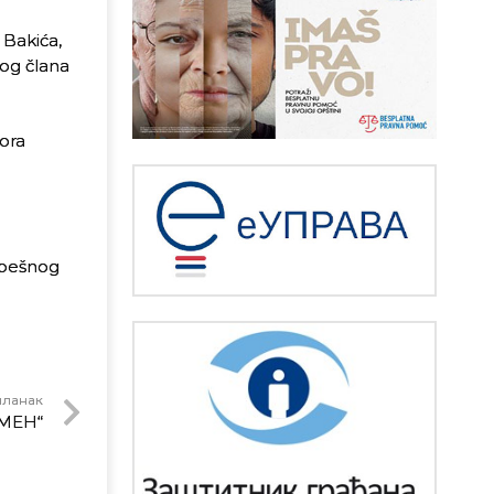
 Bakića,
vog člana
ora
spešnog
чланак
SMEH“