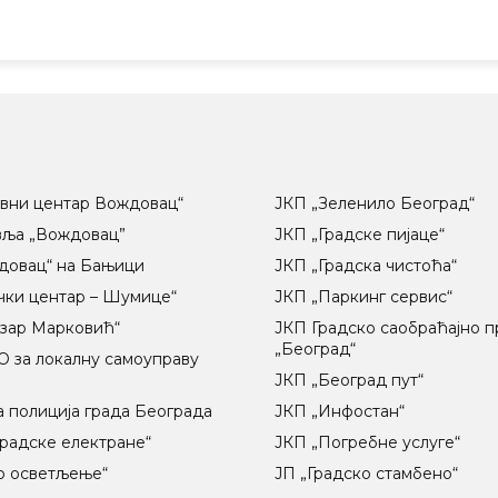
вни центар Вождовац“
ЈКП „Зеленило Београд“
вља „Вождовац”
ЈКП „Градске пијаце“
довац“ на Бањици
ЈКП „Градска чистоћа“
чки центар – Шумице“
ЈКП „Паркинг сервис“
озар Марковић“
ЈКП Градско саобраћајно 
„Београд“
 за локалну самоуправу
ц
ЈКП „Београд пут“
 полиција града Београда
ЈКП „Инфостан“
радске електране“
ЈКП „Погребне услуге“
о осветљење“
ЈП „Градско стамбено“