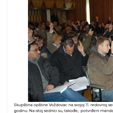
Skupština opštine Voždovac na svojoj 11. redovnoj sed
godinu. Na istoj sednici su, takođe, potvrđeni manda