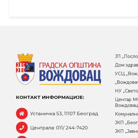
ЈП „Посло
Дом здра
УСЦ „Вож
„Вождова
НУ „Свет
КОНТАКТ ИНФОРМАЦИЈЕ:
Центар МO
Вождова
Устаничка 53, 11107 Београд
Комунална
ЈКП „Беог
Централа: 011/ 244-7420
ЈКП „Јавн