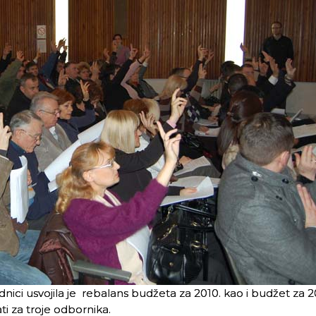
nici usvojila je rebalans budžeta za 2010. kao i budžet za 20
ti za troje odbornika.