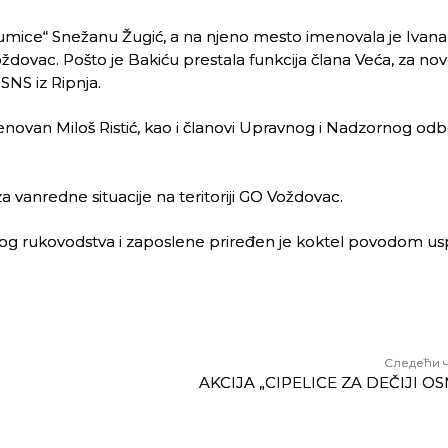
„Šumice“ Snežanu Žugić, a na njeno mesto imenovala je Ivana
ždovac. Pošto je Bakiću prestala funkcija člana Veća, za no
SNS iz Ripnja.
enovan Miloš Ristić, kao i članovi Upravnog i Nadzornog odb
 vanredne situacije na teritoriji GO Voždovac.
skog rukovodstva i zaposlene priređen je koktel povodom u
Следећи 
AKCIJA „CIPELICE ZA DEČIJI O