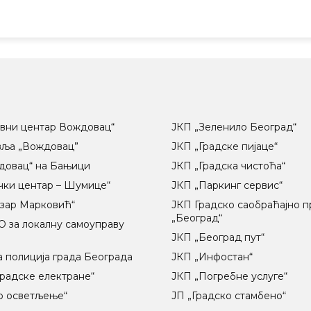
вни центар Вождовац“
ЈКП „Зеленило Београд“
вља „Вождовац”
ЈКП „Градске пијаце“
довац“ на Бањици
ЈКП „Градска чистоћа“
чки центар – Шумице“
ЈКП „Паркинг сервис“
озар Марковић“
ЈКП Градско саобраћајно 
„Београд“
 за локалну самоуправу
ц
ЈКП „Београд пут“
 полиција града Београда
ЈКП „Инфостан“
радске електране“
ЈКП „Погребне услуге“
о осветљење“
ЈП „Градско стамбено“