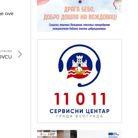
nje ove
чланак
DOVCU