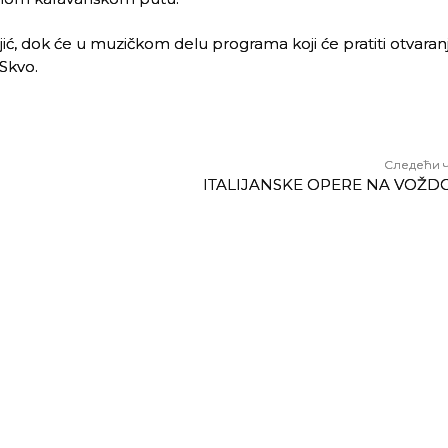
ić, dok će u muzičkom delu programa koji će pratiti otvara
Skvo.
Следећи 
ITALIJANSKE OPERE NA VOŽ