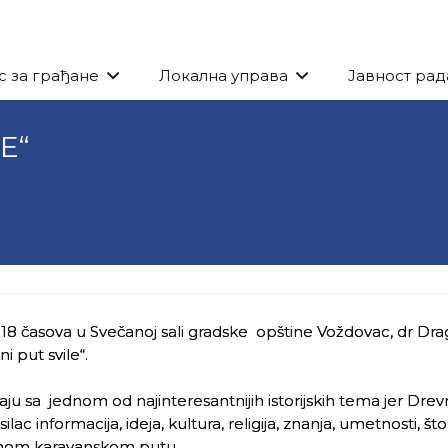
с за грађане
Локална управа
Јавност рад
E“
18 časova u Svečanoj sali gradske opštine Voždovac, dr Dr
 put svile“.
aju sa jednom od najinteresantnijih istorijskih tema jer Drev
c informacija, ideja, kultura, religija, znanja, umetnosti, što 
revnom karavanskom putu.