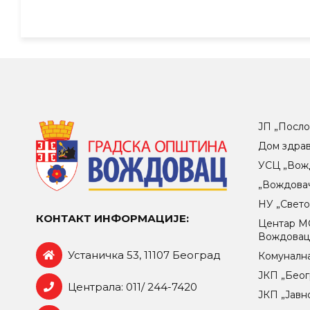
ЈП „Посло
Дом здра
УСЦ „Вож
„Вождова
НУ „Свет
КОНТАКТ ИНФОРМАЦИЈЕ:
Центар МO
Вождова
Устаничка 53, 11107 Београд
Комунална
ЈКП „Беог
Централа: 011/ 244-7420
ЈКП „Јавн