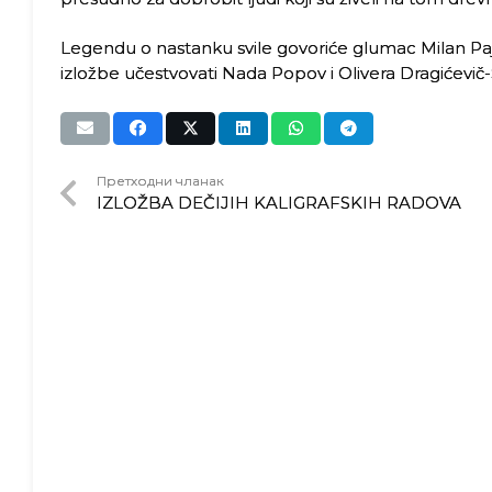
Legendu o nastanku svile govoriće glumac Milan Paj
izložbe učestvovati Nada Popov i Olivera Dragićevič-
Претходни чланак
IZLOŽBA DEČIJIH KALIGRAFSKIH RADOVA