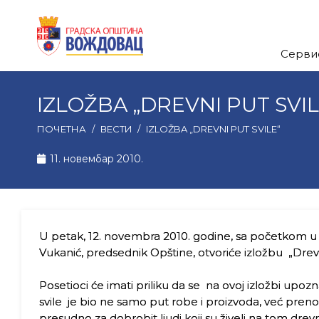
Серви
IZLOŽBA „DREVNI PUT SVIL
ПОЧЕТНА
/
ВЕСТИ
/
IZLOŽBA „DREVNI PUT SVILE“
11. новембар 2010.
U petak, 12. novembra 2010. godine, sa početkom u 
Vukanić, predsednik Opštine, otvoriće izložbu „Drevni
Posetioci će imati priliku da se na ovoj izložbi upozn
svile je bio ne samo put robe i proizvoda, već prenosila
presudno za dobrobit ljudi koji su živeli na tom d