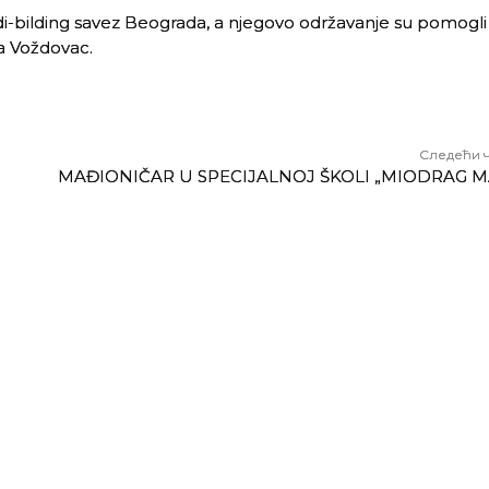
bilding savez Beograda, a njegovo održavanje su pomogli 
na Voždovac.
Следећи 
MAĐIONIČAR U SPECIJALNOJ ŠKOLI „MIODRAG M