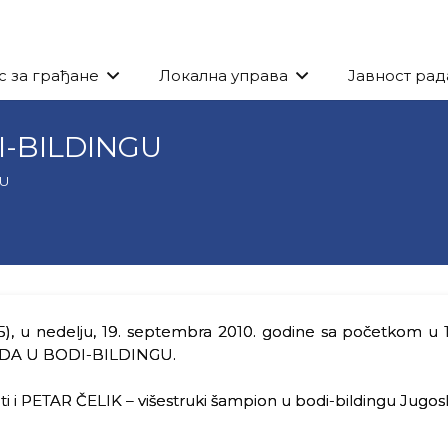
с за грађане
Локална управа
Јавност рад
-BILDINGU
GU
25), u nedelju, 19. septembra 2010. godine sa početkom u 
RADA U BODI-BILDINGU.
iti i PETAR ČELIK – višestruki šampion u bodi-bildingu Jugosla