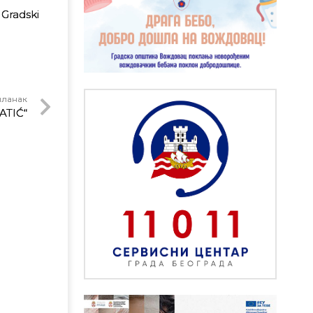
Gradski
чланак
ATIĆ“