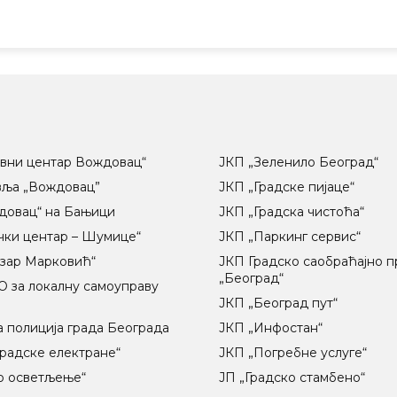
вни центар Вождовац“
ЈКП „Зеленило Београд“
вља „Вождовац”
ЈКП „Градске пијаце“
довац“ на Бањици
ЈКП „Градска чистоћа“
чки центар – Шумице“
ЈКП „Паркинг сервис“
озар Марковић“
ЈКП Градско саобраћајно 
„Београд“
 за локалну самоуправу
ц
ЈКП „Београд пут“
 полиција града Београда
ЈКП „Инфостан“
радске електране“
ЈКП „Погребне услуге“
о осветљење“
ЈП „Градско стамбено“