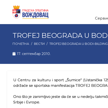
Серви
TROFEJ BEOGRADA U BODI
ПОЧЕТНА
/
ВЕСТИ
/
TROFEJ BEOGRADA U BODI-BILDIN
17. септембар 2010.
U Centru za kulturu i sport „Šumice“ (Ustanička 1
održaće se sportska manifestacija TROFEJ BEOG
Ono što je zanimljivo jeste da će se u nedelju takmič
Srbije i Evrope.