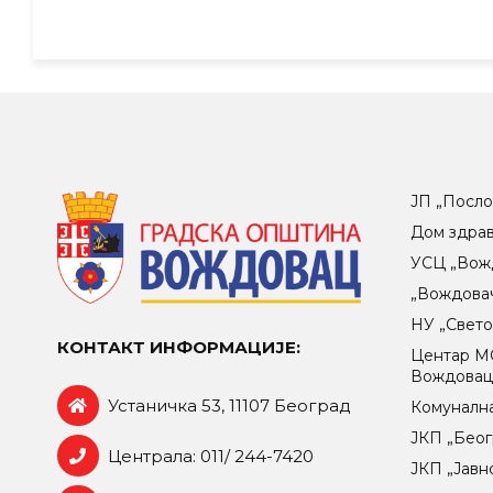
ЈП „Посло
Дом здра
УСЦ „Вож
„Вождова
НУ „Свет
КОНТАКТ ИНФОРМАЦИЈЕ:
Центар МO
Вождова
Устаничка 53, 11107 Београд
Комунална
ЈКП „Беог
Централа: 011/ 244-7420
ЈКП „Јавн