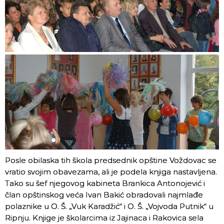
Posle obilaska tih škola predsednik opštine Voždovac se
vratio svojim obavezama, ali je podela knjiga nastavljena.
Tako su šef njegovog kabineta Brankica Antonojević i
član opštinskog veća Ivan Bakić obradovali najmlađe
polaznike u O. Š. „Vuk Karadžić“ i O. Š. „Vojvoda Putnik“ u
Ripnju. Knjige je školarcima iz Jajinaca i Rakovica sela