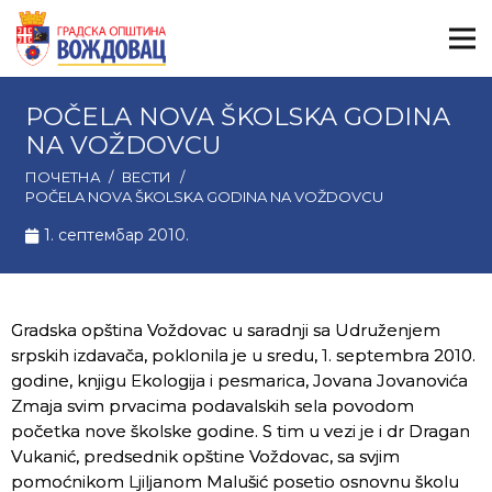
POČELA NOVA ŠKOLSKA GODINA
NA VOŽDOVCU
ПОЧЕТНА
/
ВЕСТИ
/
POČELA NOVA ŠKOLSKA GODINA NA VOŽDOVCU
1. септембар 2010.
Gradska opština Voždovac u saradnji sa Udruženjem
srpskih izdavača, poklonila je u sredu, 1. septembra 2010.
godine, knjigu Ekologija i pesmarica, Jovana Jovanovića
Zmaja svim prvacima podavalskih sela povodom
početka nove školske godine. S tim u vezi je i dr Dragan
Vukanić, predsednik opštine Voždovac, sa svjim
pomoćnikom Ljiljanom Malušić posetio osnovnu školu