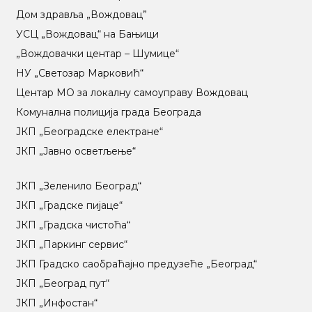
Дом здравља „Вождовац”
УСЦ „Вождовац“ на Бањици
„Вождовачки центар – Шумице“
НУ „Светозар Марковић“
Центар МO за локалну самоуправу Вождовац
Комунална полиција града Београда
ЈКП „Београдске електране“
ЈКП „Јавно осветљење“
ЈКП „Зеленило Београд“
ЈКП „Градске пијаце“
ЈКП „Градска чистоћа“
ЈКП „Паркинг сервис“
ЈКП Градско саобраћајно предузеће „Београд“
ЈКП „Београд пут“
ЈКП „Инфостан“