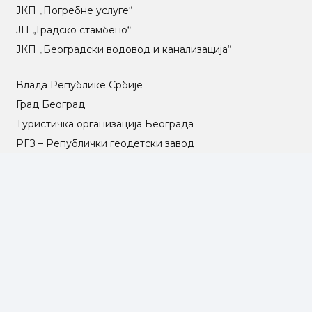
ЈКП „Погребне услуге“
ЈП „Градско стамбено“
ЈКП „Београдски водовод и канализација“
Влада Републике Србије
Град Београд
Туристичка организација Београда
РГЗ – Републички геодетски завод
АПР – Агенција за привредне регистре