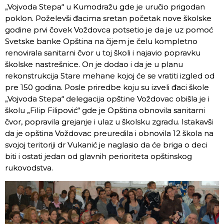
„Vojvoda Stepa“ u Kumodražu gde je uručio prigodan
poklon. Poželevši đacima sretan početak nove školske
godine prvi čovek Voždovca potsetio je da je uz pomoć
Svetske banke Opština na čijem je čelu kompletno
renovirala sanitarni čvor u toj školi i najavio popravku
školske nastrešnice. On je dodao i da je u planu
rekonstrukcija Stare mehane kojoj će se vratiti izgled od
pre 150 godina. Posle priredbe koju su izveli đaci škole
„Vojvoda Stepa“ delegacija opštine Voždovac obišla je i
školu „Filip Filipović“ gde je Opština obnovila sanitarni
čvor, popravila grejanje i ulaz u školsku zgradu. Istakavši
da je opština Voždovac preuredila i obnovila 12 škola na
svojoj teritoriji dr Vukanić je naglasio da će briga o deci
biti i ostati jedan od glavnih perioriteta opštinskog
rukovodstva.