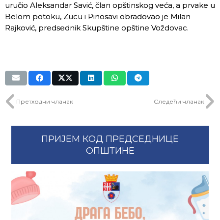
uručio Aleksandar Savić, član opštinskog veća, a prvake u
Belom potoku, Zucu i Pinosavi obradovao je Milan
Rajković, predsednik Skupštine opštine Voždovac.
Претходни чланак
Следећи чланак
ПРИЈЕМ КОД ПРЕДСЕДНИЦЕ
ОПШТИНЕ