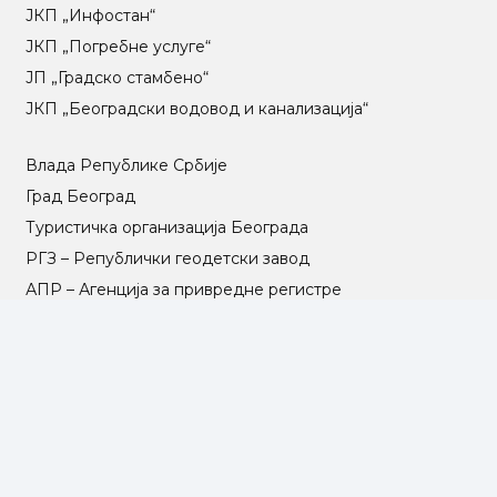
ЈКП „Инфостан“
ЈКП „Погребне услуге“
ЈП „Градско стамбено“
ЈКП „Београдски водовод и канализација“
Влада Републике Србије
Град Београд
Туристичка организација Београда
РГЗ – Републички геодетски завод
АПР – Агенција за привредне регистре