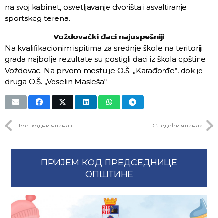
na svoj kabinet, osvetljavanje dvorišta i asvaltiranje
sportskog terena.
Voždovački đaci najuspešniji
Na kvalifikacionim ispitima za srednje škole na teritoriji
grada najbolje rezultate su postigli đaci iz škola opštine
Voždovac. Na prvom mestu je O.Š. „Karađorđe“, dok je
druga O.Š. „Veselin Masleša“ .
Претходни чланак
Следећи чланак
ПРИЈЕМ КОД ПРЕДСЕДНИЦЕ
ОПШТИНЕ