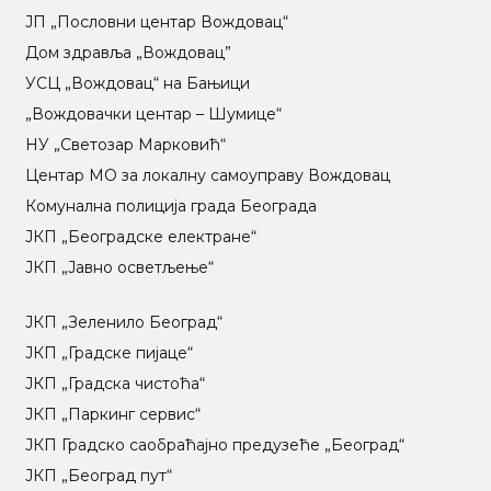
ЈП „Пословни центар Вождовац“
Дом здравља „Вождовац”
УСЦ „Вождовац“ на Бањици
„Вождовачки центар – Шумице“
НУ „Светозар Марковић“
Центар МO за локалну самоуправу Вождовац
Комунална полиција града Београда
ЈКП „Београдске електране“
ЈКП „Јавно осветљење“
ЈКП „Зеленило Београд“
ЈКП „Градске пијаце“
ЈКП „Градска чистоћа“
ЈКП „Паркинг сервис“
ЈКП Градско саобраћајно предузеће „Београд“
ЈКП „Београд пут“