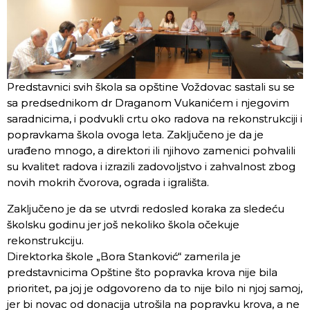
Predstavnici svih škola sa opštine Voždovac sastali su se
sa predsednikom dr Draganom Vukanićem i njegovim
saradnicima, i podvukli crtu oko radova na rekonstrukciji i
popravkama škola ovoga leta. Zaključeno je da je
urađeno mnogo, a direktori ili njihovo zamenici pohvalili
su kvalitet radova i izrazili zadovoljstvo i zahvalnost zbog
novih mokrih čvorova, ograda i igrališta.
Zaključeno je da se utvrdi redosled koraka za sledeću
školsku godinu jer još nekoliko škola očekuje
rekonstrukciju.
Direktorka škole „Bora Stanković“ zamerila je
predstavnicima Opštine što popravka krova nije bila
prioritet, pa joj je odgovoreno da to nije bilo ni njoj samoj,
jer bi novac od donacija utrošila na popravku krova, a ne