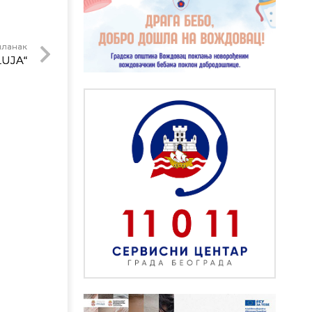
чланак
LUJA“