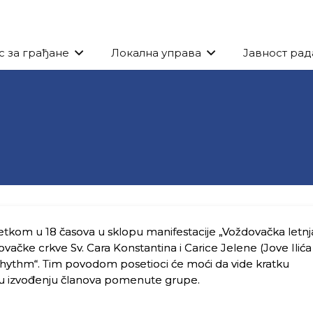
с за грађане
Локална управа
Јавност рад
četkom u 18 časova u sklopu manifestacije „Voždovačka letnj
ovačke crkve Sv. Cara Konstantina i Carice Jelene (Jove Ilića
 Rhythm“. Tim povodom posetioci će moći da vide kratku
a u izvođenju članova pomenute grupe.