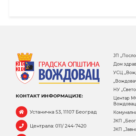
ЈП „Посло
Дом здра
УСЦ „Вож
„Вождова
НУ „Свет
КОНТАКТ ИНФОРМАЦИЈЕ:
Центар МO
Вождова
Устаничка 53, 11107 Београд
Комунална
ЈКП „Беог
Централа: 011/ 244-7420
ЈКП „Јавн