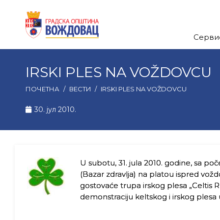
Серви
IRSKI PLES NA VOŽDOVCU
ПОЧЕТНА
/
ВЕСТИ
/
IRSKI PLES NA VOŽDOVCU
30. јул 2010.
U subotu, 31. jula 2010. godine, sa po
(Bazar zdravlja) na platou ispred vožd
gostovaće trupa irskog plesa „Celtis
demonstraciju keltskog i irskog ples