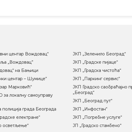
вни центар Вождовац“
ЈКП „Зеленило Београд“
вља „Вождовац”
ЈКП „Градске пијаце“
довац“ на Бањици
ЈКП „Градска чистоћа“
чки центар – Шумице“
ЈКП „Паркинг сервис“
озар Марковић“
ЈКП Градско саобраћајно 
„Београд“
 за локалну самоуправу
ц
ЈКП „Београд пут“
 полиција града Београда
ЈКП „Инфостан“
радске електране“
ЈКП „Погребне услуге“
о осветљење“
ЈП „Градско стамбено“