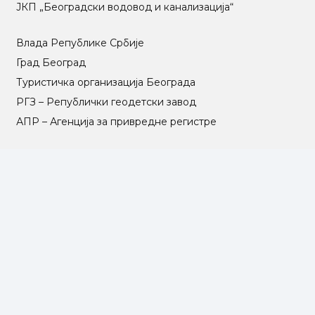
ЈКП „Београдски водовод и канализација“
Влада Републике Србије
Град Београд
Туристичка организација Београда
РГЗ – Републички геодетски завод
АПР – Агенција за привредне регистре
©2025 Opština Voždovac. Designed by
NEXT VISION