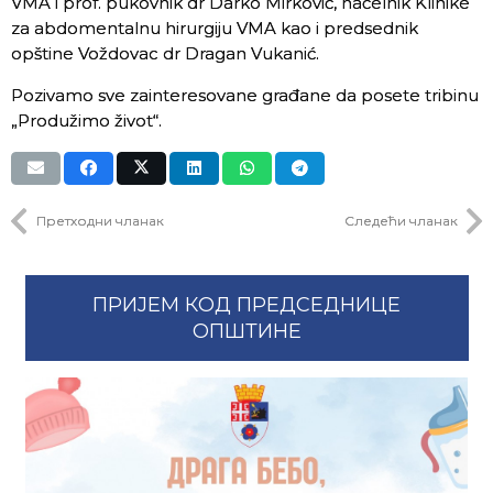
VMA i prof. pukovnik dr Darko Mirković, načelnik Klinike
za abdomentalnu hirurgiju VMA kao i predsednik
opštine Voždovac dr Dragan Vukanić.
Pozivamo sve zainteresovane građane da posete tribinu
„Produžimo život“.
Претходни чланак
Следећи чланак
ПРИЈЕМ КОД ПРЕДСЕДНИЦЕ
ОПШТИНЕ