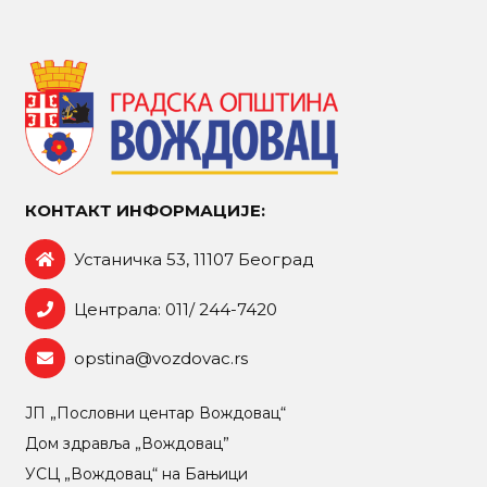
КОНТАКТ ИНФОРМАЦИЈЕ:
Устаничка 53, 11107 Београд
Централа: 011/ 244-7420
opstina@vozdovac.rs
ЈП „Пословни центар Вождовац“
Дом здравља „Вождовац”
УСЦ „Вождовац“ на Бањици