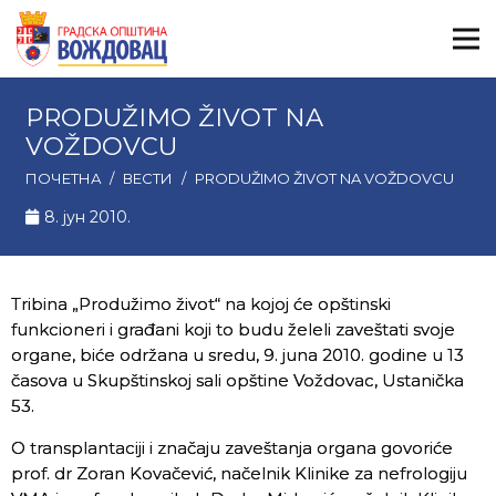
PRODUŽIMO ŽIVOT NA
VOŽDOVCU
ПОЧЕТНА
/
ВЕСТИ
/
PRODUŽIMO ŽIVOT NA VOŽDOVCU
8. јун 2010.
Tribina „Produžimo život“ na kojoj će opštinski
funkcioneri i građani koji to budu želeli zaveštati svoje
organe, biće održana u sredu, 9. juna 2010. godine u 13
časova u Skupštinskoj sali opštine Voždovac, Ustanička
53.
O transplantaciji i značaju zaveštanja organa govoriće
prof. dr Zoran Kovačević, načelnik Klinike za nefrologiju