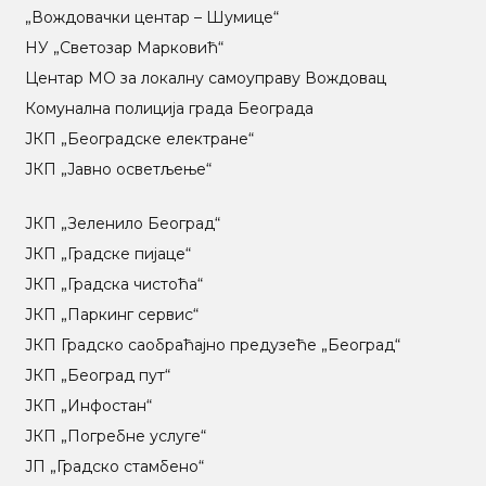
„Вождовачки центар – Шумице“
НУ „Светозар Марковић“
Центар МO за локалну самоуправу Вождовац
Комунална полиција града Београда
ЈКП „Београдске електране“
ЈКП „Јавно осветљење“
ЈКП „Зеленило Београд“
ЈКП „Градске пијаце“
ЈКП „Градска чистоћа“
ЈКП „Паркинг сервис“
ЈКП Градско саобраћајно предузеће „Београд“
ЈКП „Београд пут“
ЈКП „Инфостан“
ЈКП „Погребне услуге“
ЈП „Градско стамбено“