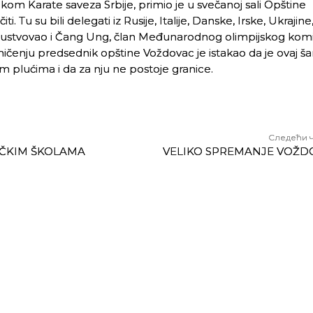
 Karate saveza Srbije, primio je u svečanoj sali Opštine
 Tu su bili delegati iz Rusije, Italije, Danske, Irske, Ukrajine
isustvovao i Čang Ung, član Međunarodnog olimpijskog komi
čenju predsednik opštine Voždovac je istakao da je ovaj š
im plućima i da za nju ne postoje granice.
Следећи 
AČKIM ŠKOLAMA
VELIKO SPREMANJE VOŽD