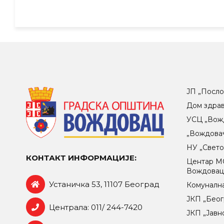
ЈП „Посло
Дом здра
УСЦ „Вож
„Вождова
НУ „Свет
КОНТАКТ ИНФОРМАЦИЈЕ:
Центар МO
Вождова
Устаничка 53, 11107 Београд
Комунална
ЈКП „Беог
Централа: 011/ 244-7420
ЈКП „Јавн