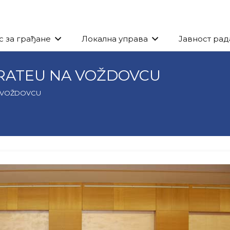
с за грађане
Локална управа
Јавност рад
RATEU NA VOŽDOVCU
A VOŽDOVCU