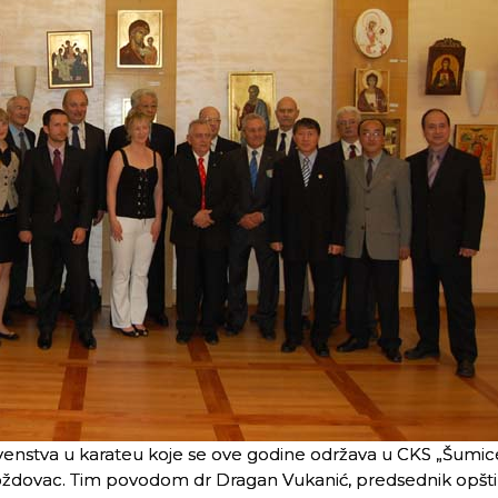
nstva u karateu koje se ove godine održava u CKS „Šumic
i Voždovac. Tim povodom dr Dragan Vukanić, predsednik opšt