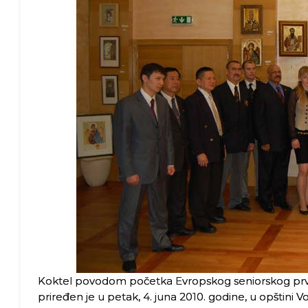
Koktel povodom početka Evropskog seniorskog prve
priređen je u petak, 4. juna 2010. godine, u opštin