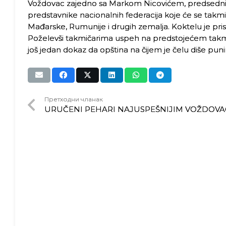
Voždovac zajedno sa Markom Nicovićem, predsednikom
predstavnike nacionalnih federacija koje će se takmičiti.
Mađarske, Rumunije i drugih zemalja. Koktelu je pr
Poželevši takmičarima uspeh na predstojećem takmi
još jedan dokaz da opština na čijem je čelu diše pun
Претходни чланак
URUČENI PEHARI NAJUSPEŠNIJIM VOŽDOV