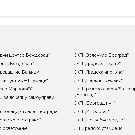
вни центар Вождовац“
ЈКП „Зеленило Београд“
вља „Вождовац”
ЈКП „Градске пијаце“
довац“ на Бањици
ЈКП „Градска чистоћа“
чки центар – Шумице“
ЈКП „Паркинг сервис“
озар Марковић“
ЈКП Градско саобраћајно 
„Београд“
 за локалну самоуправу
ц
ЈКП „Београд пут“
 полиција града Београда
ЈКП „Инфостан“
радске електране“
ЈКП „Погребне услуге“
о осветљење“
ЈП „Градско стамбено“