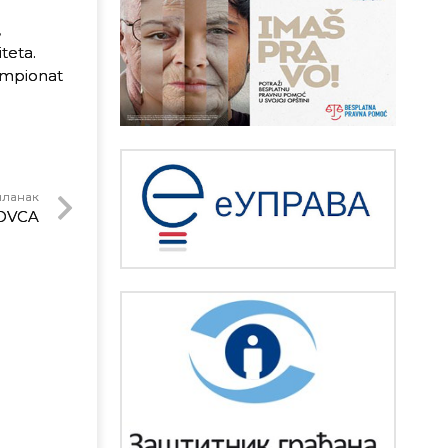
,
teta.
ampionat
чланак
OVCA