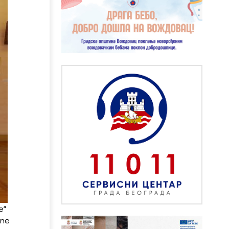
e“
ine