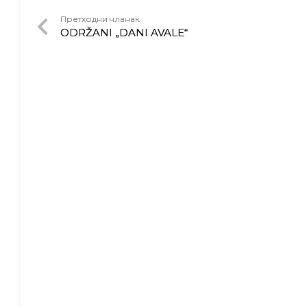
Претходни чланак
ODRŽANI „DANI AVALE“