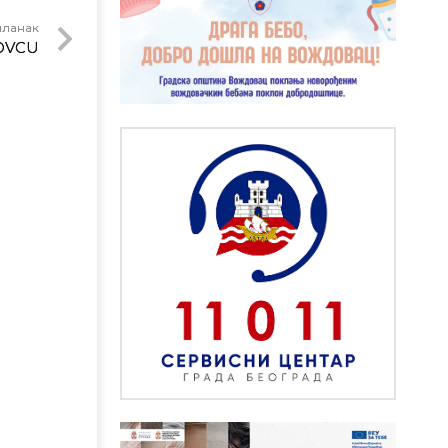
чланак
OVCU