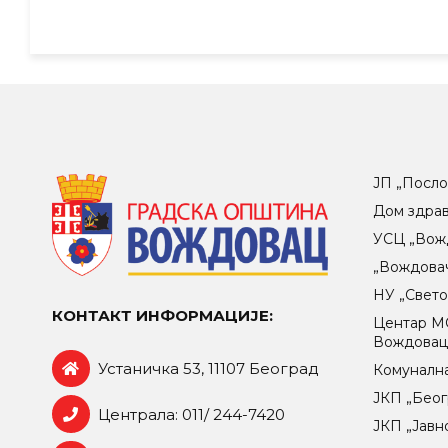
ЈП „Посло
Дом здра
УСЦ „Вож
„Вождова
НУ „Свет
КОНТАКТ ИНФОРМАЦИЈЕ:
Центар МO
Вождова
Устаничка 53, 11107 Београд
Комунална
ЈКП „Беог
Централа: 011/ 244-7420
ЈКП „Јавн