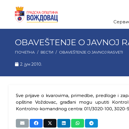
Серви
OBAVEŠTENJE O JAVNOJ R
ПОЧЕТНА
/
ВЕСТИ
/
OBAVEŠTENJE O JAVNOJ RASVETI
2. јун 2010.
Sve prijave o kvarovima, primedbe, predloge i zapa
opštine Voždovac, građani mogu uputiti Kontr
Kontrolno-komandnog centra: 011/3020-100, 3020-95