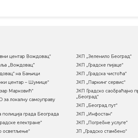
вни центар Вождовац“
ЈКП „Зеленило Београд“
вља „Вождовац”
ЈКП „Градске пијаце“
довац“ на Бањици
ЈКП „Градска чистоћа“
чки центар – Шумице“
ЈКП „Паркинг сервис“
озар Марковић“
ЈКП Градско саобраћајно 
„Београд“
 за локалну самоуправу
ц
ЈКП „Београд пут“
 полиција града Београда
ЈКП „Инфостан“
радске електране“
ЈКП „Погребне услуге“
о осветљење“
ЈП „Градско стамбено“