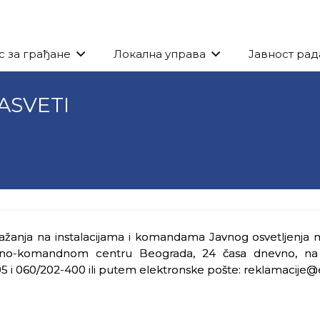
с за грађане
Локална управа
Јавност рад
ASVETI
žanja na instalacijama i komandama Javnog osvetljenja na 
olno-komandnom centru Beograda, 24 časa dnevno, na
 i 060/202-400 ili putem elektronske pošte: reklamacije@e