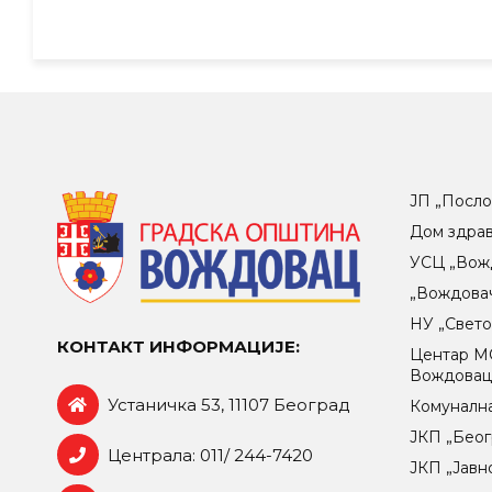
ЈП „Посло
Дом здра
УСЦ „Вож
„Вождова
НУ „Свет
КОНТАКТ ИНФОРМАЦИЈЕ:
Центар МO
Вождова
Устаничка 53, 11107 Београд
Комунална
ЈКП „Беог
Централа: 011/ 244-7420
ЈКП „Јавн