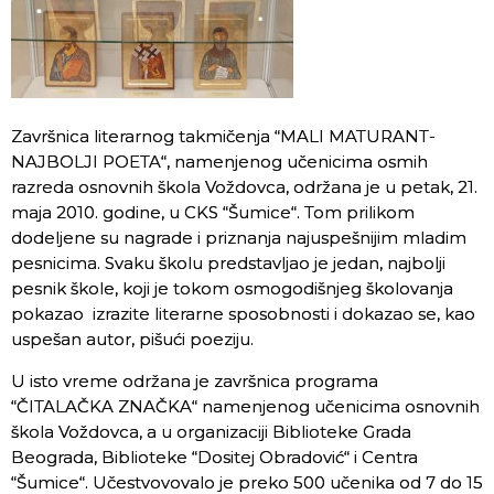
Završnica literarnog takmičenja “MALI MATURANT-
NAJBOLJI POETA“, namenjenog učenicima osmih
razreda osnovnih škola Voždovca, održana je u petak, 21.
maja 2010. godine, u CKS “Šumice“. Tom prilikom
dodeljene su nagrade i priznanja najuspešnijim mladim
pesnicima. Svaku školu predstavljao je jedan, najbolji
pesnik škole, koji je tokom osmogodišnjeg školovanja
pokazao izrazite literarne sposobnosti i dokazao se, kao
uspešan autor, pišući poeziju.
U isto vreme održana je završnica programa
“ČITALAČKA ZNAČKA“ namenjenog učenicima osnovnih
škola Voždovca, a u organizaciji Biblioteke Grada
Beograda, Biblioteke “Dositej Obradović“ i Centra
“Šumice“. Učestvovovalo je preko 500 učenika od 7 do 15