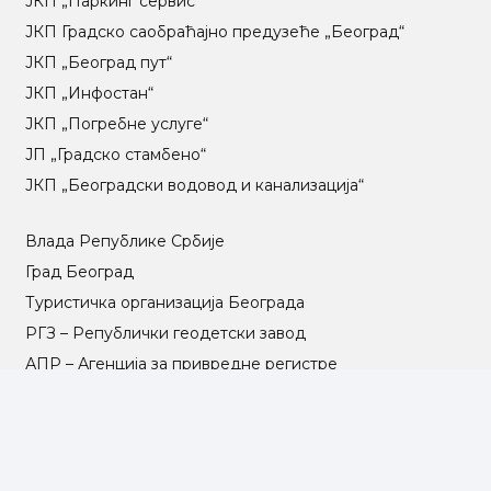
ЈКП „Паркинг сервис“
ЈКП Градско саобраћајно предузеће „Београд“
ЈКП „Београд пут“
ЈКП „Инфостан“
ЈКП „Погребне услуге“
ЈП „Градско стамбено“
ЈКП „Београдски водовод и канализација“
Влада Републике Србије
Град Београд
Туристичка организација Београда
РГЗ – Републички геодетски завод
АПР – Агенција за привредне регистре