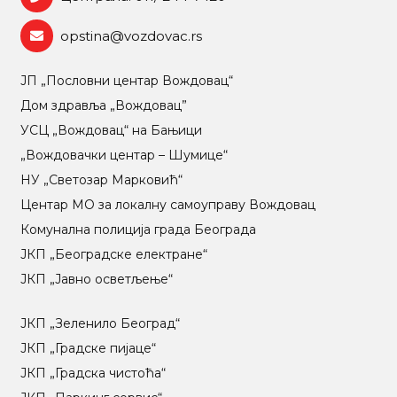
opstina@vozdovac.rs
ЈП „Пословни центар Вождовац“
Дом здравља „Вождовац”
УСЦ „Вождовац“ на Бањици
„Вождовачки центар – Шумице“
НУ „Светозар Марковић“
Центар МO за локалну самоуправу Вождовац
Комунална полиција града Београда
ЈКП „Београдске електране“
ЈКП „Јавно осветљење“
ЈКП „Зеленило Београд“
ЈКП „Градске пијаце“
ЈКП „Градска чистоћа“