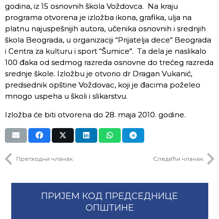
godina, iz 15 osnovnih škola Voždovca. Na kraju
programa otvorena je izložba ikona, grafika, ulja na
platnu najuspešnijih autora, učenika osnovnih i srednjih
škola Beograda, u organizaciji “Prijatelja dece“ Beograda
i Centra za kulturu i sport “Šumice“. Ta dela je naslikalo
100 đaka od sedmog razreda osnovne do trećeg razreda
srednje škole. Izložbu je otvorio dr Dragan Vukanić,
predsednik opštine Voždovac, koji je đacima poželeo
mnogo uspeha u školi i slikarstvu.
Izložba će biti otvorena do 28. maja 2010. godine.
Претходни чланак
Следећи чланак
ПРИЈЕМ КОД ПРЕДСЕДНИЦЕ
ОПШТИНЕ