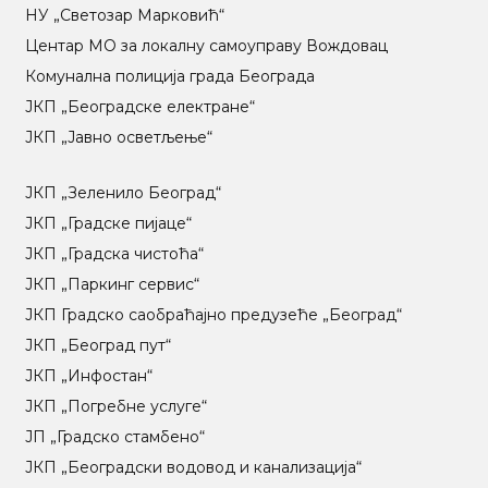
НУ „Светозар Марковић“
Центар МO за локалну самоуправу Вождовац
Комунална полиција града Београда
ЈКП „Београдске електране“
ЈКП „Јавно осветљење“
ЈКП „Зеленило Београд“
ЈКП „Градске пијаце“
ЈКП „Градска чистоћа“
ЈКП „Паркинг сервис“
ЈКП Градско саобраћајно предузеће „Београд“
ЈКП „Београд пут“
ЈКП „Инфостан“
ЈКП „Погребне услуге“
ЈП „Градско стамбено“
ЈКП „Београдски водовод и канализација“