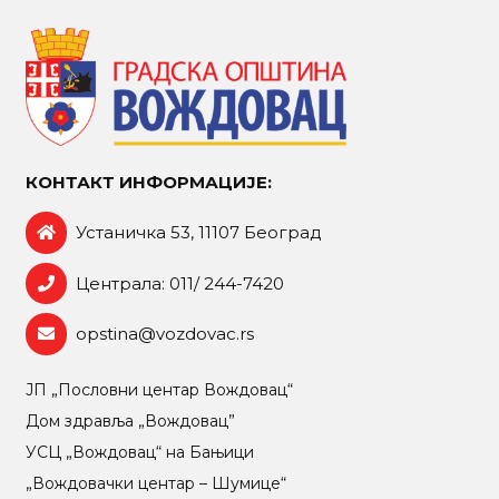
КОНТАКТ ИНФОРМАЦИЈЕ:
Устаничка 53, 11107 Београд
Централа: 011/ 244-7420
opstina@vozdovac.rs
ЈП „Пословни центар Вождовац“
Дом здравља „Вождовац”
УСЦ „Вождовац“ на Бањици
„Вождовачки центар – Шумице“