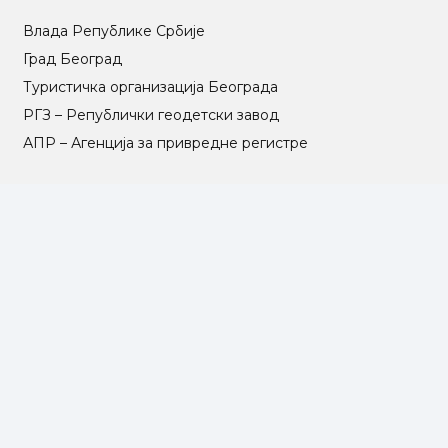
Влада Републике Србије
Град Београд
Туристичка организација Београда
РГЗ – Републички геодетски завод
АПР – Агенција за привредне регистре
©2025 Opština Voždovac. Designed by
NEXT VISION
МАПА САЈТА