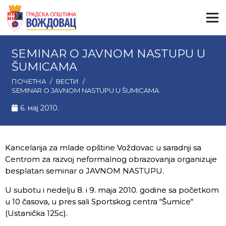
SEMINAR O JAVNOM NASTUPU U
ŠUMICAMA
ПОЧЕТНА
/
ВЕСТИ
/
SEMINAR O JAVNOM NASTUPU U ŠUMICAMA
6. мај 2010.
Kancelarija za mlade opštine Voždovac u saradnji sa
Centrom za razvoj neformalnog obrazovanja organizuje
besplatan seminar o JAVNOM NASTUPU.
U subotu i nedelju 8. i 9. maja 2010. godine sa početkom
u 10 časova, u pres sali Sportskog centra “Šumice“
(Ustanička 125c).