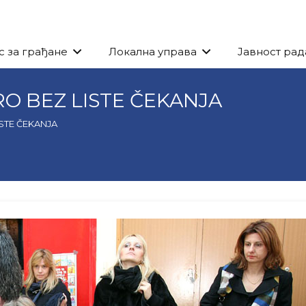
с за грађане
Локална управа
Јавност рад
O BEZ LISTE ČEKANJA
STE ČEKANJA