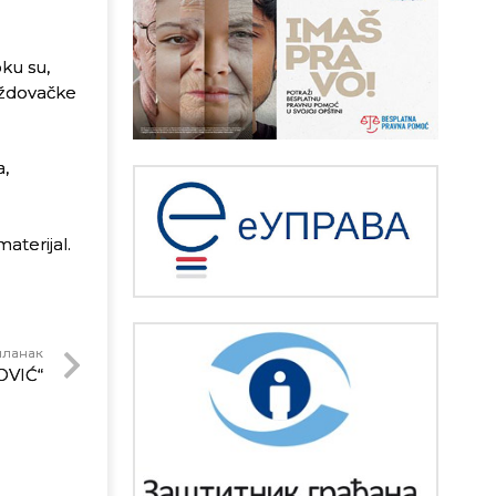
oku su,
voždovačke
a,
aterijal.
чланак
OVIĆ“