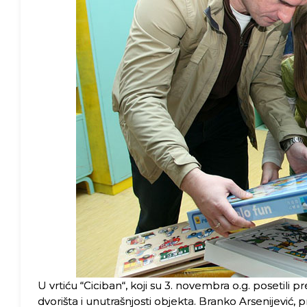
U vrtiću “Ciciban“, koji su 3. novembra o.g. posetili 
dvorišta i unutrašnjosti objekta. Branko Arsenijević