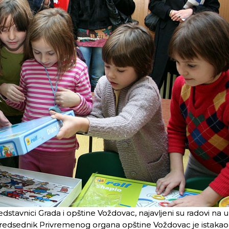
predstavnici Grada i opštine Voždovac, najavljeni su radovi na 
, predsednik Privremenog organa opštine Voždovac je istakao