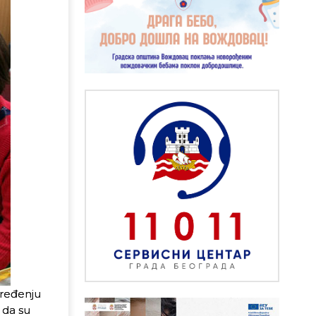
uređenju
 da su