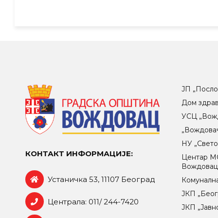
ЈП „Посло
Дом здра
УСЦ „Вож
„Вождова
НУ „Свет
КОНТАКТ ИНФОРМАЦИЈЕ:
Центар МO
Вождова
Устаничка 53, 11107 Београд
Комунална
ЈКП „Беог
Централа: 011/ 244-7420
ЈКП „Јавн