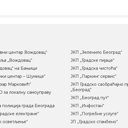
вни центар Вождовац“
ЈКП „Зеленило Београд“
вља „Вождовац”
ЈКП „Градске пијаце“
довац“ на Бањици
ЈКП „Градска чистоћа“
чки центар – Шумице“
ЈКП „Паркинг сервис“
озар Марковић“
ЈКП Градско саобраћајно 
„Београд“
 за локалну самоуправу
ц
ЈКП „Београд пут“
 полиција града Београда
ЈКП „Инфостан“
радске електране“
ЈКП „Погребне услуге“
о осветљење“
ЈП „Градско стамбено“