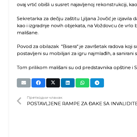
ovaj vrtić obišli u susret najavljenoj rekonstrukciji, k
Sekretarka za dečiju zaštitu Ljiljana Jovčić je izjavila
kao i izgradnje novih objekata, na Voždovcu će vrlo br
mališane.
Povod za obilazak “Bisera“ je završetak radova koji su
postavljeni su mobilijari za igru najmlađih, a saniran
Tom prilikom mališani su od predstavnika opštine i Se
Претходни чланак
POSTAVLJENE RAMPE ZA ĐAKE SA INVALIDI