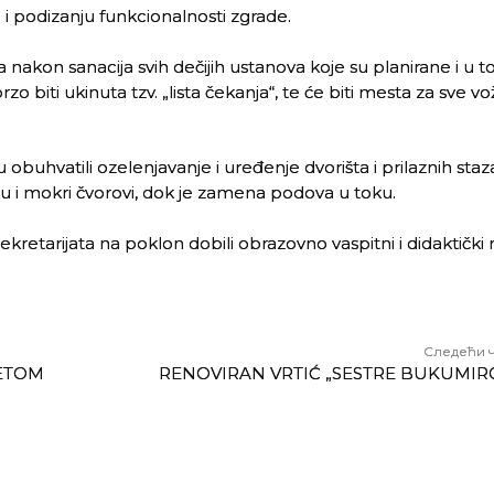
ao i podizanju funkcionalnosti zgrade.
 da nakon sanacija svih dečijih ustanova koje su planirane i u t
zo biti ukinuta tzv. „lista čekanja“, te će biti mesta za sve 
 obuhvatili ozelenjavanje i uređenje dvorišta i prilaznih staz
i su i mokri čvorovi, dok je zamena podova u toku.
kretarijata na poklon dobili obrazovno vaspitni i didaktički m
Следећи 
TETOM
RENOVIRAN VRTIĆ „SESTRE BUKUMIR