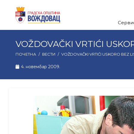
Серви
VOŽDOVAČKI VRTIĆI USKOR
ПОЧЕТНА
/
ВЕСТИ
/
VOŽDOVAČKI VRTIĆI USKORO BEZ LI
4. новембар 2009.