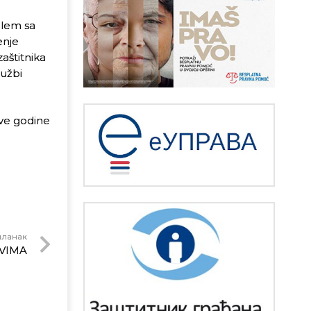
blem sa
enje
zaštitnika
lužbi
ove godine
чланак
VIMA