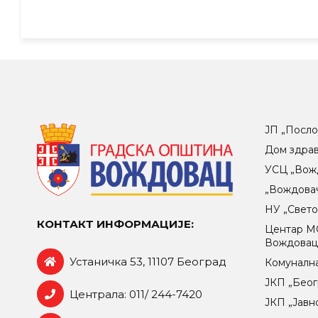
ЈП „Посло
Дом здра
УСЦ „Вож
„Вождова
НУ „Свет
КОНТАКТ ИНФОРМАЦИЈЕ:
Центар МO
Вождова
Устаничка 53, 11107 Београд
Комунална
ЈКП „Беог
Централа: 011/ 244-7420
ЈКП „Јавн