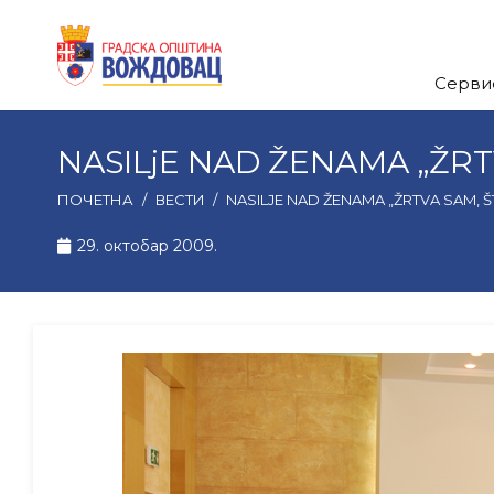
Серви
NASILjE NAD ŽENAMA „ŽRT
ПОЧЕТНА
/
ВЕСТИ
/
NASILJE NAD ŽENAMA „ŽRTVA SAM, 
29. октобар 2009.