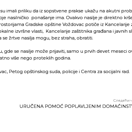
i su imali priliku da iz sopstvene prakse ukažu na akutni pro
oje nasilničko ponašanje ima. Ovakvo nasilje je direktno krš
 prostorijama Gradske opštine Voždovac potiče iz Kancelarije 
ne izvršne vlasti, Kancelarije zaštitnika građana i javnih s
se žrtve nasilja mogu, bez straha, obratiti.
 gde se nasilje može prijaviti, samo u prvih devet meseci 
znatno više nego proteklih godina.
ac, Petog opštinskog suda, policije i Centra za socijalni rad.
Следећи 
URUČENA POMOĆ POPLAVLJENIM DOMAĆINST