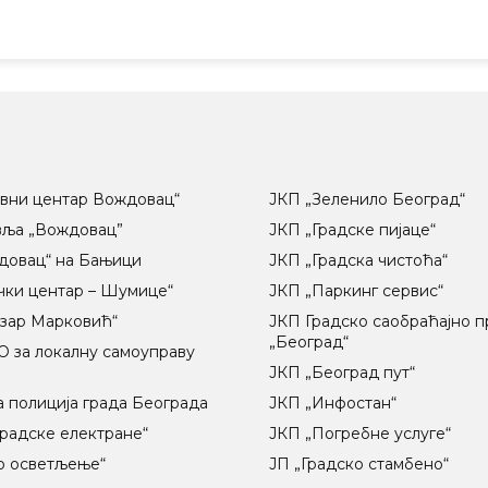
вни центар Вождовац“
ЈКП „Зеленило Београд“
вља „Вождовац”
ЈКП „Градске пијаце“
довац“ на Бањици
ЈКП „Градска чистоћа“
чки центар – Шумице“
ЈКП „Паркинг сервис“
озар Марковић“
ЈКП Градско саобраћајно 
„Београд“
 за локалну самоуправу
ц
ЈКП „Београд пут“
 полиција града Београда
ЈКП „Инфостан“
радске електране“
ЈКП „Погребне услуге“
о осветљење“
ЈП „Градско стамбено“