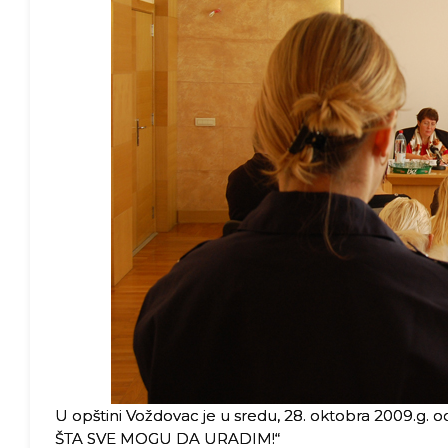
U opštini Voždovac je u sredu, 28. oktobra 2009.g
ŠTA SVE MOGU DA URADIM!“