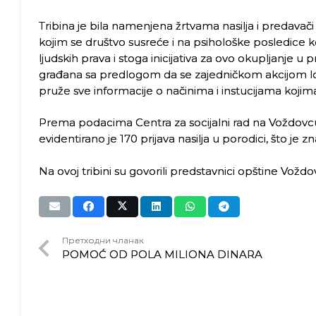
Tribina je bila namenjena žrtvama nasilja i predavač
kojim se društvo susreće i na psihološke posledice k
ljudskih prava i stoga inicijativa za ovo okupljanje u
građana sa predlogom da se zajedničkom akcijom lokal
pruže sve informacije o načinima i instucijama kojima 
Prema podacima Centra za socijalni rad na Voždovcu,
evidentirano je 170 prijava nasilja u porodici, što je 
Na ovoj tribini su govorili predstavnici opštine Voždov
Претходни чланак
POMOĆ OD POLA MILIONA DINARA