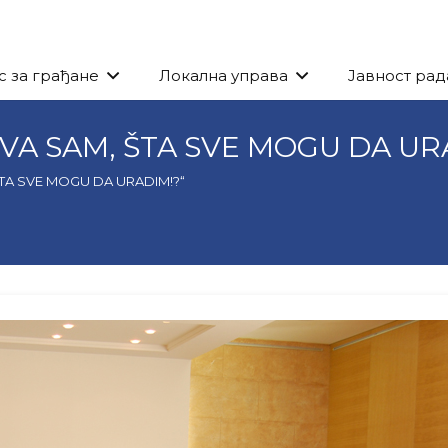
с за грађане
Локална управа
Јавност рад
VA SAM, ŠTA SVE MOGU DA UR
ŠTA SVE MOGU DA URADIM!?“