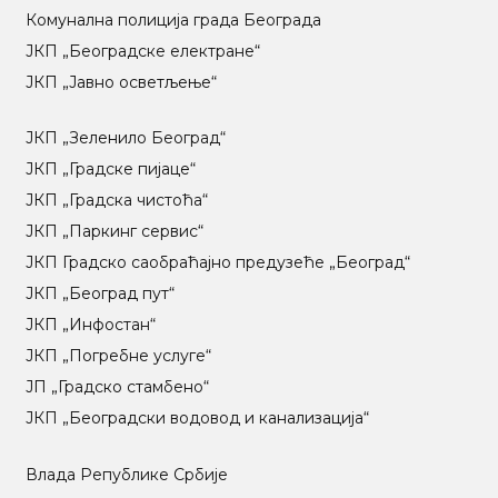
Комунална полиција града Београда
ЈКП „Београдске електране“
ЈКП „Јавно осветљење“
ЈКП „Зеленило Београд“
ЈКП „Градске пијаце“
ЈКП „Градска чистоћа“
ЈКП „Паркинг сервис“
ЈКП Градско саобраћајно предузеће „Београд“
ЈКП „Београд пут“
ЈКП „Инфостан“
ЈКП „Погребне услуге“
ЈП „Градско стамбено“
ЈКП „Београдски водовод и канализација“
Влада Републике Србије