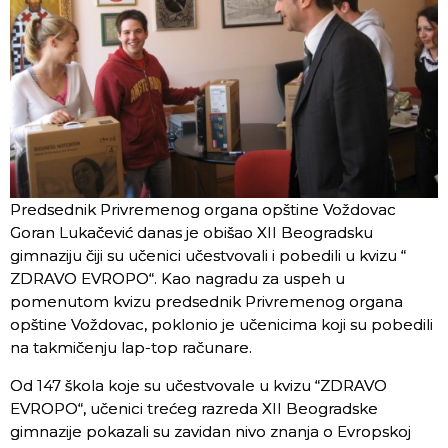
Predsednik Privremenog organa opštine Voždovac
Goran Lukačević danas je obišao XII Beogradsku
gimnaziju čiji su učenici učestvovali i pobedili u kvizu “
ZDRAVO EVROPO“. Kao nagradu za uspeh u
pomenutom kvizu predsednik Privremenog organa
opštine Voždovac, poklonio je učenicima koji su pobedili
na takmičenju lap-top računare.
Od 147 škola koje su učestvovale u kvizu “ZDRAVO
EVROPO“, učenici trećeg razreda XII Beogradske
gimnazije pokazali su zavidan nivo znanja o Evropskoj