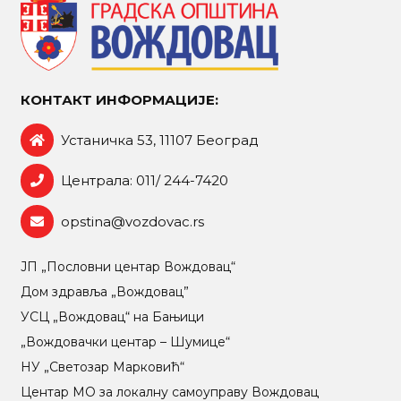
КОНТАКТ ИНФОРМАЦИЈЕ:
Устаничка 53, 11107 Београд
Централа: 011/ 244-7420
opstina@vozdovac.rs
ЈП „Пословни центар Вождовац“
Дом здравља „Вождовац”
УСЦ „Вождовац“ на Бањици
„Вождовачки центар – Шумице“
НУ „Светозар Марковић“
Центар МO за локалну самоуправу Вождовац