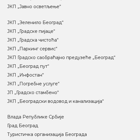
ЈКП „Јавно осветљење“
ЈКП „Зеленило Београд“
ЈКП „Градске пијаце“
ЈКП „Градска чистоћа“
ЈКП „Паркинг сервис“
ЈКП Градско саобраћајно предузеће „Београд“
ЈКП „Београд пут“
ЈКП „Инфостан“
ЈКП „Погребне услуге“
ЈП „Градско стамбено“
ЈКП „Београдски водовод и канализација“
Влада Републике Србије
Град Београд
Туристичка организација Београда