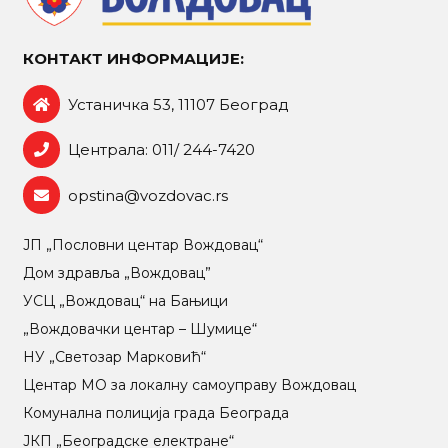
КОНТАКТ ИНФОРМАЦИЈЕ:
Устаничка 53, 11107 Београд
Централа: 011/ 244-7420
opstina@vozdovac.rs
ЈП „Пословни центар Вождовац“
Дом здравља „Вождовац”
УСЦ „Вождовац“ на Бањици
„Вождовачки центар – Шумице“
НУ „Светозар Марковић“
Центар МO за локалну самоуправу Вождовац
Комунална полиција града Београда
ЈКП „Београдске електране“