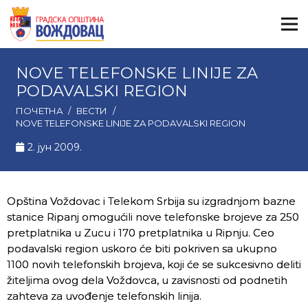
NOVE TELEFONSKE LINIJE ZA
PODAVALSKI REGION
ПОЧЕТНА
/
ВЕСТИ
/
NOVE TELEFONSKE LINIJE ZA PODAVALSKI REGION
2. јун 2009.
Opština Voždovac i Telekom Srbija su izgradnjom bazne
stanice Ripanj omogućili nove telefonske brojeve za 250
pretplatnika u Zucu i 170 pretplatnika u Ripnju. Ceo
podavalski region uskoro će biti pokriven sa ukupno
1100 novih telefonskih brojeva, koji će se sukcesivno deliti
žiteljima ovog dela Voždovca, u zavisnosti od podnetih
zahteva za uvođenje telefonskih linija.