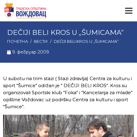
DEČIJI BELI KROS U „ŠUMICAMA“
ПОЧЕТНА
/
ВЕСТИ
/
DEČIJI BELI KROS U „ŠUMICAMA“
9. фебруар 2009.
U subotu na trim stazi ( Stazi zdravlja) Centra za kulturu i
sport “Šumice“ održan je “ DEČIJI BELI KROS“. Kros su
organizovali Sportski klub “Foka“ i “Kancelarija za mlade“
opštine Voždovac uz podršku Centra za kulturu i sport
“Šumice“.