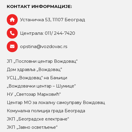
КОНТАКТ ИНФОРМАЦИЈЕ:
Устаничка 53, 11107 Београд
Централа: 011/ 244-7420
opstina@vozdovac.rs
ЈП „Пословни центар Вождовац“
Дом здравља „Вождовац”
УСЦ „Вождовац“ на Бањици
„Вождовачки центар – Шумице“
НУ „Светозар Марковић“
Центар МO за локалну самоуправу Вождовац
Комунална полиција града Београда
ЈКП „Београдске електране“
ЈКП „Јавно осветљење“