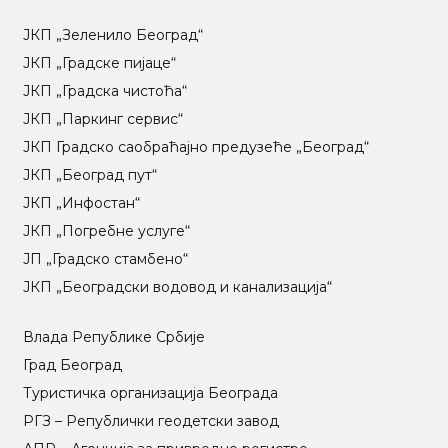
ЈКП „Зеленило Београд“
ЈКП „Градске пијаце“
ЈКП „Градска чистоћа“
ЈКП „Паркинг сервис“
ЈКП Градско саобраћајно предузеће „Београд“
ЈКП „Београд пут“
ЈКП „Инфостан“
ЈКП „Погребне услуге“
ЈП „Градско стамбено“
ЈКП „Београдски водовод и канализација“
Влада Републике Србије
Град Београд
Туристичка организација Београда
РГЗ – Републички геодетски завод