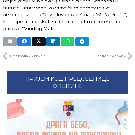
organizaciju Slave ove godine biće preusmerena u
humanitarne svrhe, voždovačkim domovima za
nezbrinutu decu “Jova Jovanović Zmaj“ i “Moša Pijade“,
kao i specijalnoj školi za decu obolelu od cerebralne
paralize “Miodrag Matić“.
Претходни чланак
Следећи чланак
ПРИЈЕМ КОД ПРЕДСЕДНИЦЕ
ОПШТИНЕ