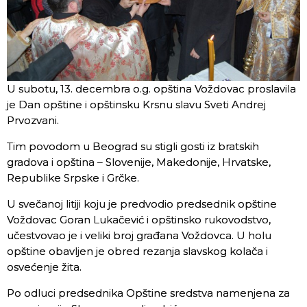
U subotu, 13. decembra o.g. opština Voždovac proslavila
je Dan opštine i opštinsku Krsnu slavu Sveti Andrej
Prvozvani.
Tim povodom u Beograd su stigli gosti iz bratskih
gradova i opština – Slovenije, Makedonije, Hrvatske,
Republike Srpske i Grčke.
U svečanoj litiji koju je predvodio predsednik opštine
Voždovac Goran Lukačević i opštinsko rukovodstvo,
učestvovao je i veliki broj građana Voždovca. U holu
opštine obavljen je obred rezanja slavskog kolača i
osvećenje žita.
Po odluci predsednika Opštine sredstva namenjena za