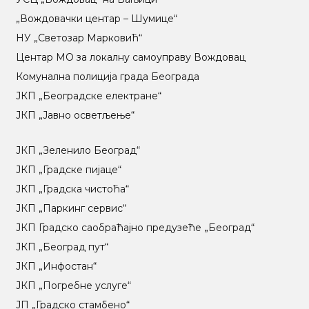
„Вождовачки центар – Шумице“
НУ „Светозар Марковић“
Центар МO за локалну самоуправу Вождовац
Комунална полиција града Београда
ЈКП „Београдске електране“
ЈКП „Јавно осветљење“
ЈКП „Зеленило Београд“
ЈКП „Градске пијаце“
ЈКП „Градска чистоћа“
ЈКП „Паркинг сервис“
ЈКП Градско саобраћајно предузеће „Београд“
ЈКП „Београд пут“
ЈКП „Инфостан“
ЈКП „Погребне услуге“
ЈП „Градско стамбено“