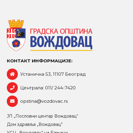
КОНТАКТ ИНФОРМАЦИЈЕ:
Устаничка 53, 11107 Београд
Централа: 011/ 244-7420
opstina@vozdovac.rs
ЈП „Пословни центар Вождовац“
Дом здравља „Вождовац”
УСЦ „Вождовац“ на Бањици