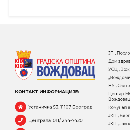
ЈП „Посло
Дом здра
УСЦ „Вож
„Вождова
НУ „Свет
КОНТАКТ ИНФОРМАЦИЈЕ:
Центар МO
Вождова
Устаничка 53, 11107 Београд
Комунална
ЈКП „Беог
Централа: 011/ 244-7420
ЈКП „Јавн