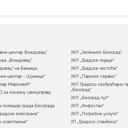
вни центар Вождовац“
ЈКП „Зеленило Београд“
вља „Вождовац”
ЈКП „Градске пијаце“
довац“ на Бањици
ЈКП „Градска чистоћа“
чки центар – Шумице“
ЈКП „Паркинг сервис“
озар Марковић“
ЈКП Градско саобраћајно 
„Београд“
 за локалну самоуправу
ц
ЈКП „Београд пут“
 полиција града Београда
ЈКП „Инфостан“
радске електране“
ЈКП „Погребне услуге“
о осветљење“
ЈП „Градско стамбено“