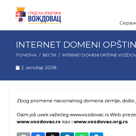
Серви
INTERNET DOMENI ОPŠTI
ПОЧЕТНА
/
ВЕСТИ
/
INTERNET DOMENI ОPŠTINE VOŽDO
2. октобар 2008.
Zbog promene nacionalnog domena zemlje, došlo j
Osim još uvek važećeg www.vozdovac.rs Web preze
www.vozdovac.rs
kao i
www.vozdovac.org.rs
.