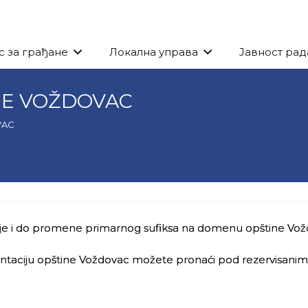
с за грађане
Локална управа
Јавност рад
NE VOŽDOVAC
VAC
e i do promene primarnog sufiksa na domenu opštine Vož
ntaciju opštine Voždovac možete pronaći pod rezervisan