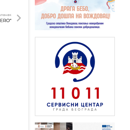
чланак
PERO“