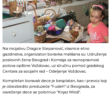
Na inicijativu Dragice Stepanović, vlasnice etno
gazdinstva, organizatori boravka mališana su: Udruženje
poslovnih žena Beograd i Komisija za ravnopravnost
polova opštine Voždovac, uz stručnu pomoć gradskog
Centara za socijalni rad – Odeljenje Voždovac.
Kompletan boravak dece je besplatan, kao i prevoz koji
je obezbedilo preduzeće “Fudeh“ iz Beograda, za
osveženje dece se pobrinuo “Knjaz Miloš“.