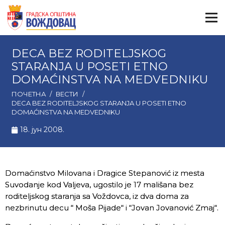
DECA BEZ RODITELJSKOG
STARANJA U POSETI ETNO
DOMAĆINSTVA NA MEDVEDNIKU
ПОЧЕТНА
/
ВЕСТИ
/
DECA BEZ RODITELJSKOG STARANJA U POSETI ETNO
DOMAĆINSTVA NA MEDVEDNIKU
18. јун 2008.
Domaćinstvo Milovana i Dragice Stepanović iz mesta
Suvodanje kod Valjeva, ugostilo je 17 mališana bez
roditeljskog staranja sa Voždovca, iz dva doma za
nezbrinutu decu “ Moša Pijade“ i “Jovan Jovanović Zmaj“.