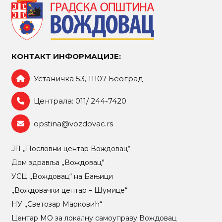
КОНТАКТ ИНФОРМАЦИЈЕ:
Устаничка 53, 11107 Београд
Централа: 011/ 244-7420
opstina@vozdovac.rs
ЈП „Пословни центар Вождовац“
Дом здравља „Вождовац”
УСЦ „Вождовац“ на Бањици
„Вождовачки центар – Шумице“
НУ „Светозар Марковић“
Центар МO за локалну самоуправу Вождовац