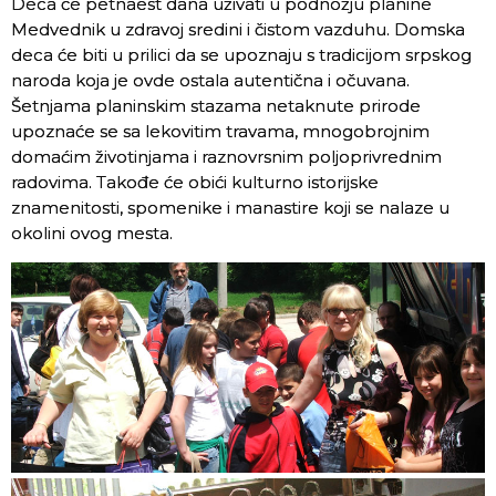
Deca će petnaest dana uživati u podnožju planine
Medvednik u zdravoj sredini i čistom vazduhu. Domska
deca će biti u prilici da se upoznaju s tradicijom srpskog
naroda koja je ovde ostala autentična i očuvana.
Šetnjama planinskim stazama netaknute prirode
upoznaće se sa lekovitim travama, mnogobrojnim
domaćim životinjama i raznovrsnim poljoprivrednim
radovima. Takođe će obići kulturno istorijske
znamenitosti, spomenike i manastire koji se nalaze u
okolini ovog mesta.