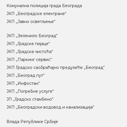
Комунална полиција града Београда
ЈКП „Београдске електране“
ЈКП „Јавно осветљење“
ЈКП „Зеленило Београд“
ЈКП „Градске пијаце“
ЈКП „Градска чистоћа“
ЈКП „Паркинг сервис“
ЈКП Градско саобраћајно предузеће „Београд“
ЈКП „Београд пут“
ЈКП „Инфостан“
ЈКП „Погребне услуге“
ЈП „Градско стамбено“
ЈКП „Београдски водовод и канализација“
Влада Републике Србије