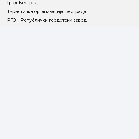
Град Београд
Туристичка организација Београда
РГЗ – Републички геодетски завод
АПР – Агенција за привредне регистре
©2025 Opština Voždovac. Designed by
NEXT VISION
МАПА САЈТА