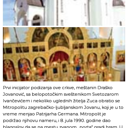
Prvi inicijator podizanja ove crkve, meštanin Draško
Jovanović, sa belopotočkim sveštenikom Svetozarom
Ivančevićem i nekoliko uglednih žitelja Zuca obratio se
Mitropolitu zagrebačko-ljubljanskom Jovanu, koji je u to
vreme menjao Patrijarha Germana. Mitropolit je
podržao njihovu nameru, i 8. jula 1990. godine dao
blagoslov da se na mestu zvanom „porta“ gradi hram. U