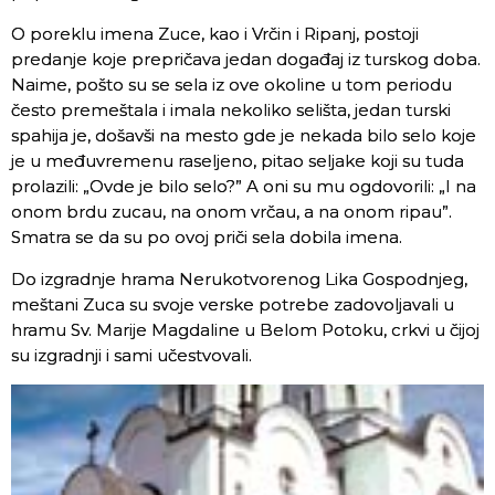
O poreklu imena Zuce, kao i Vrčin i Ripanj, postoji
predanje koje prepričava jedan događaj iz turskog doba.
Naime, pošto su se sela iz ove okoline u tom periodu
često premeštala i imala nekoliko selišta, jedan turski
spahija je, došavši na mesto gde je nekada bilo selo koje
je u međuvremenu raseljeno, pitao seljake koji su tuda
prolazili: „Ovde je bilo selo?” A oni su mu ogdovorili: „I na
onom brdu zucau, na onom vrčau, a na onom ripau”.
Smatra se da su po ovoj priči sela dobila imena.
Do izgradnje hrama Nerukotvorenog Lika Gospodnjeg,
meštani Zuca su svoje verske potrebe zadovoljavali u
hramu Sv. Marije Magdaline u Belom Potoku, crkvi u čijoj
su izgradnji i sami učestvovali.