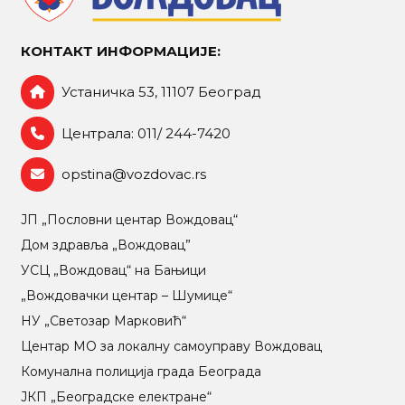
КОНТАКТ ИНФОРМАЦИЈЕ:
Устаничка 53, 11107 Београд
Централа: 011/ 244-7420
opstina@vozdovac.rs
ЈП „Пословни центар Вождовац“
Дом здравља „Вождовац”
УСЦ „Вождовац“ на Бањици
„Вождовачки центар – Шумице“
НУ „Светозар Марковић“
Центар МO за локалну самоуправу Вождовац
Комунална полиција града Београда
ЈКП „Београдске електране“