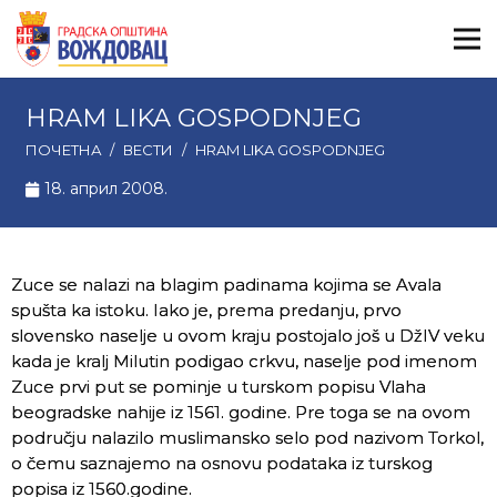
HRAM LIKA GOSPODNJEG
ПОЧЕТНА
/
ВЕСТИ
/
HRAM LIKA GOSPODNJEG
18. април 2008.
Zuce se nalazi na blagim padinama kojima se Avala
spušta ka istoku. Iako je, prema predanju, prvo
slovensko naselje u ovom kraju postojalo još u DžIV veku
kada je kralj Milutin podigao crkvu, naselje pod imenom
Zuce prvi put se pominje u turskom popisu Vlaha
beogradske nahije iz 1561. godine. Pre toga se na ovom
području nalazilo muslimansko selo pod nazivom Torkol,
o čemu saznajemo na osnovu podataka iz turskog
popisa iz 1560.godine.