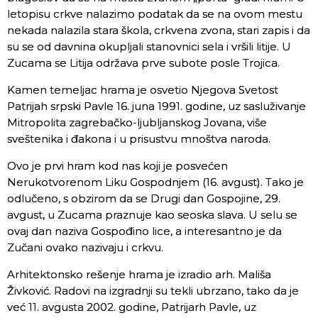
letopisu crkve nalazimo podatak da se na ovom mestu
nekada nalazila stara škola, crkvena zvona, stari zapis i da
su se od davnina okupljali stanovnici sela i vršili litije. U
Zucama se Litija održava prve subote posle Trojica.
Kamen temeljac hrama je osvetio Njegova Svetost
Patrijah srpski Pavle 16. juna 1991. godine, uz sasluživanje
Mitropolita zagrebačko-ljubljanskog Jovana, više
sveštenika i đakona i u prisustvu mnoštva naroda.
Ovo je prvi hram kod nas koji je posvećen
Nerukotvorenom Liku Gospodnjem (16. avgust). Tako je
odlučeno, s obzirom da se Drugi dan Gospojine, 29.
avgust, u Zucama praznuje kao seoska slava. U selu se
ovaj dan naziva Gospođino lice, a interesantno je da
Zučani ovako nazivaju i crkvu.
Arhitektonsko rešenje hrama je izradio arh. Mališa
Živković. Radovi na izgradnji su tekli ubrzano, tako da je
već 11. avgusta 2002. godine, Patrijarh Pavle, uz