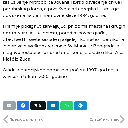
sasluživanje Mitropolita Jovana, izvršio osvećenje crkve i
parohijskog doma, a prva Sveta arhijerejska Liturgija je
odslužena na dan hramovne slave 1994. godine.
Hram je podignut zahvaljujući prilozima meštana i drugih
dobrotvora koji su hramu, pored osnovne građe,
obezbedili i svete sasude i polijelej. Ikonostas i deo ikona
je darovalo sveštenstvo crkve Sv. Marka iz Beograda, a
njegovu restauraciju i prestone ikone je uradio slikar Aca
Malić iz Zuca.
Gradnja parohijskog doma je otpočeta 1997. godine, a
završena tokom 2002. godine.
Претходни чланак
Следећи чланак