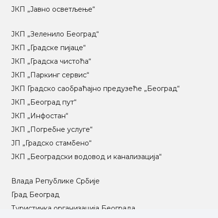
ЈКП „Јавно осветљење“
ЈКП „Зеленило Београд“
ЈКП „Градске пијаце“
ЈКП „Градска чистоћа“
ЈКП „Паркинг сервис“
ЈКП Градско саобраћајно предузеће „Београд“
ЈКП „Београд пут“
ЈКП „Инфостан“
ЈКП „Погребне услуге“
ЈП „Градско стамбено“
ЈКП „Београдски водовод и канализација“
Влада Републике Србије
Град Београд
Туристичка организација Београда