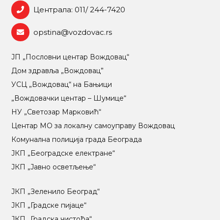
Централа: 011/ 244-7420
opstina@vozdovac.rs
ЈП „Пословни центар Вождовац“
Дом здравља „Вождовац”
УСЦ „Вождовац“ на Бањици
„Вождовачки центар – Шумице“
НУ „Светозар Марковић“
Центар МO за локалну самоуправу Вождовац
Комунална полиција града Београда
ЈКП „Београдске електране“
ЈКП „Јавно осветљење“
ЈКП „Зеленило Београд“
ЈКП „Градске пијаце“
ЈКП „Градска чистоћа“