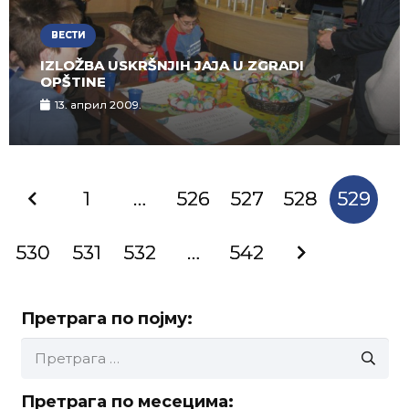
ВЕСТИ
IZLOŽBA USKRŠNJIH JAJA U ZGRADI
OPŠTINE
13. април 2009.
1
…
526
527
528
529
530
531
532
…
542
Претрага по појму:
Претрага
за:
Претрага по месецима: