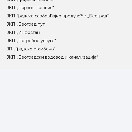
ЈКП „Паркинг сервис“
ЈКП Градско саобраћајно предузеће „Београд“
ЈКП „Београд пут“
ЈКП „Инфостан“
ЈКП „Погребне услуге“
ЈП „Градско стамбено“
ЈКП „Београдски водовод и канализација“
Влада Републике Србије
Град Београд
Туристичка организација Београда
РГЗ – Републички геодетски завод
АПР – Агенција за привредне регистре