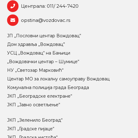
Централа: 011/ 244-7420
opstina@vozdovac.rs
ЈП „Пословни центар Вождовац“
Дом здравља „Вождовац”
УСЦ „Вождовац“ на Бањици
„Вождовачки центар – Шумице“
НУ „Светозар Марковић“
Центар МO за локалну самоуправу Вождовац
Комунална полиција града Београда
ЈКП „Београдске електране“
ЈКП „Јавно осветљење“
ЈКП „Зеленило Београд“
ЈКП „Градске пијаце“
ЈКП „Градска чистоћа“