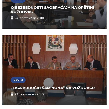
O BEZBEDNOSTI SAOBRAĆAJA NA OPŠTINI
VOŽDOVAC
24. септембар 2010.
ВЕСТИ
„LIGA BUDUĆIH ŠAMPIONA“ NA VOŽDOVCU
23. септембар 2010.