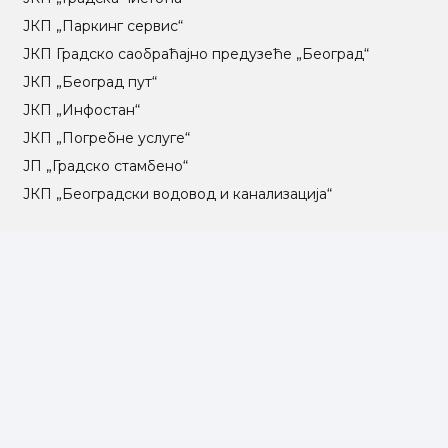
ЈКП „Паркинг сервис“
ЈКП Градско саобраћајно предузеће „Београд“
ЈКП „Београд пут“
ЈКП „Инфостан“
ЈКП „Погребне услуге“
ЈП „Градско стамбено“
ЈКП „Београдски водовод и канализација“
Влада Републике Србије
Град Београд
Туристичка организација Београда
РГЗ – Републички геодетски завод
АПР – Агенција за привредне регистре