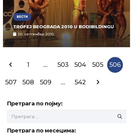
ВЕСТИ
TROFEJ BEOGRADA 2010 U BODIBILDINGU
20. септембар 2010.
1
…
503
504
505
506
507
508
509
…
542
Претрага по појму:
Претрага
за:
Претрага по месецима: