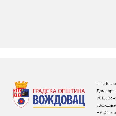
ЈП „Посло
Дом здра
УСЦ „Вож
„Вождова
НУ „Свет