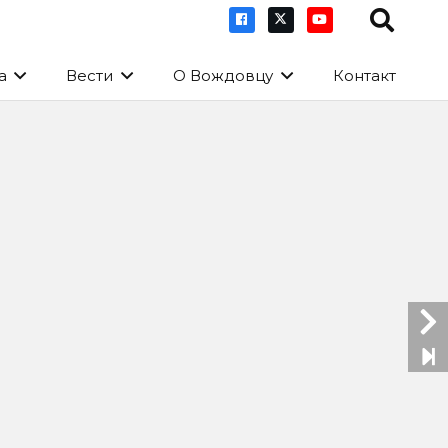
а
Вести
О Вождовцу
Контакт
ик: