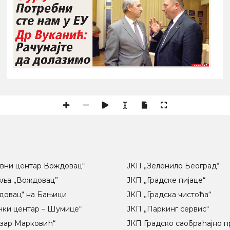
Потребни
сте нам у ЕУ
Др Вуканић:
Рачунајте
да долазимо
стране 8 и 9
вни центар Вождовац“
ЈКП „Зеленило Београд“
вља „Вождовац”
ЈКП „Градске пијаце“
довац“ на Бањици
ЈКП „Градска чистоћа“
чки центар – Шумице“
ЈКП „Паркинг сервис“
озар Марковић“
ЈКП Градско саобраћајно 