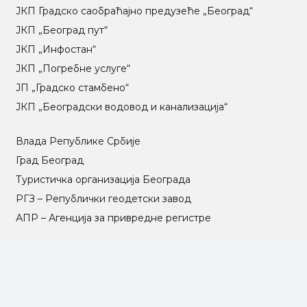
ЈКП Градско саобраћајно предузеће „Београд“
ЈКП „Београд пут“
ЈКП „Инфостан“
ЈКП „Погребне услуге“
ЈП „Градско стамбено“
ЈКП „Београдски водовод и канализација“
Влада Републике Србије
Град Београд
Туристичка организација Београда
РГЗ – Републички геодетски завод
АПР – Агенција за привредне регистре