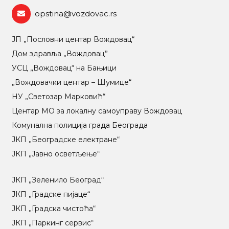
opstina@vozdovac.rs
ЈП „Пословни центар Вождовац“
Дом здравља „Вождовац”
УСЦ „Вождовац“ на Бањици
„Вождовачки центар – Шумице“
НУ „Светозар Марковић“
Центар МO за локалну самоуправу Вождовац
Комунална полиција града Београда
ЈКП „Београдске електране“
ЈКП „Јавно осветљење“
ЈКП „Зеленило Београд“
ЈКП „Градске пијаце“
ЈКП „Градска чистоћа“
ЈКП „Паркинг сервис“