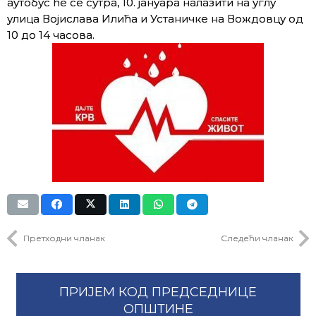
аутобус ће се сутра, 10. јануара налазити на углу
улица Војислава Илића и Устаничке на Вождовцу од
10 до 14 часова.
Претходни чланак
Следећи чланак
ПРИЈЕМ КОД ПРЕДСЕДНИЦЕ
ОПШТИНЕ