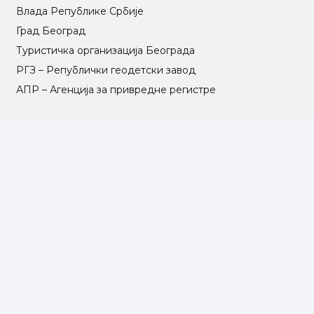
Влада Републике Србије
Град Београд
Туристичка организација Београда
РГЗ – Републички геодетски завод
АПР – Агенција за привредне регистре
©2025 Opština Voždovac. Designed by
NEXT VISION
МАПА САЈТА