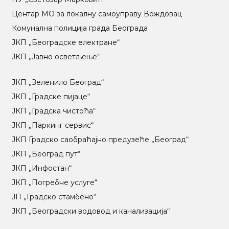
Центар МO за локалну самоуправу Вождовац
Комунална полиција града Београда
ЈКП „Београдске електране“
ЈКП „Јавно осветљење“
ЈКП „Зеленило Београд“
ЈКП „Градске пијаце“
ЈКП „Градска чистоћа“
ЈКП „Паркинг сервис“
ЈКП Градско саобраћајно предузеће „Београд“
ЈКП „Београд пут“
ЈКП „Инфостан“
ЈКП „Погребне услуге“
ЈП „Градско стамбено“
ЈКП „Београдски водовод и канализација“