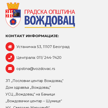
КОНТАКТ ИНФОРМАЦИЈЕ:
Устаничка 53, 11107 Београд
Централа: 011/ 244-7420
opstina@vozdovac.rs
ЈП „Пословни центар Вождовац“
Дом здравља „Вождовац”
УСЦ „Вождовац“ на Бањици
„Вождовачки центар – Шумице“
НУ „Светозар Марковић“