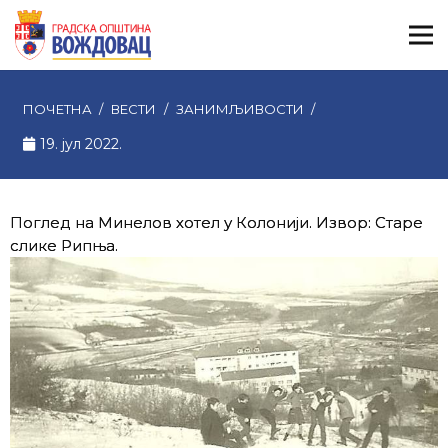
ПОЧЕТНА
/
ВЕСТИ
/
ЗАНИМЉИВОСТИ
/
19. јул 2022.
Поглед на Минелов хотел у Колонији. Извор: Старе
слике Рипња.