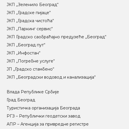
ЈКП „Зеленило Београд“
ЈКП „Градске пијаце“
ЈКП „Градска чистоћа“
ЈКП „Паркинг сервис“
ЈКП Градско саобраћајно предузеће „Београд“
ЈКП „Београд пут“
ЈКП „Инфостан“
ЈКП „Погребне услуге“
ЈП „Градско стамбено“
ЈКП „Београдски водовод и канализација“
Влада Републике Србије
Град Београд
Туристичка организација Београда
РГЗ – Републички геодетски завод
АПР – Агенција за привредне регистре