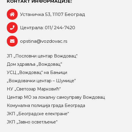
КОНТАКТ ИНФОРМАЦИЈЕ:
Устаничка 53, 11107 Београд
Централа: 011/ 244-7420
opstina@vozdovac.rs
ЈП „Пословни центар Вождовац“
Дом здравља „Вождовац”
УСЦ „Вождовац“ на Бањици
„Вождовачки центар – Шумице“
НУ „Светозар Марковић“
Центар МO за локалну самоуправу Вождовац
Комунална полиција града Београда
ЈКП „Београдске електране“
ЈКП „Јавно осветљење“