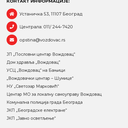
КОНТАКТ ИНФОРМАЦИЈЕ:
Устаничка 53, 11107 Београд
Централа: 011/ 244-7420
opstina@vozdovac.rs
ЈП „Пословни центар Вождовац“
Дом здравља „Вождовац”
УСЦ „Вождовац“ на Бањици
„Вождовачки центар – Шумице“
НУ „Светозар Марковић“
Центар МO за локалну самоуправу Вождовац
Комунална полиција града Београда
ЈКП „Београдске електране“
ЈКП „Јавно осветљење“