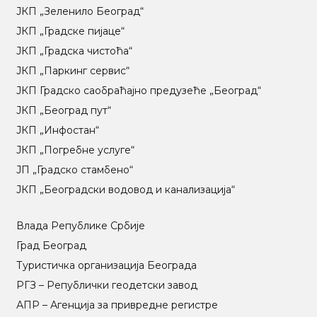
ЈКП „Зеленило Београд“
ЈКП „Градске пијаце“
ЈКП „Градска чистоћа“
ЈКП „Паркинг сервис“
ЈКП Градско саобраћајно предузеће „Београд“
ЈКП „Београд пут“
ЈКП „Инфостан“
ЈКП „Погребне услуге“
ЈП „Градско стамбено“
ЈКП „Београдски водовод и канализација“
Влада Републике Србије
Град Београд
Туристичка организација Београда
РГЗ – Републички геодетски завод
АПР – Агенција за привредне регистре