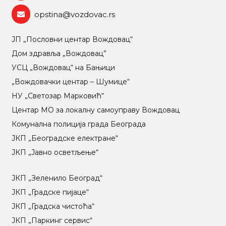
opstina@vozdovac.rs
ЈП „Пословни центар Вождовац“
Дом здравља „Вождовац”
УСЦ „Вождовац“ на Бањици
„Вождовачки центар – Шумице“
НУ „Светозар Марковић“
Центар МO за локалну самоуправу Вождовац
Комунална полиција града Београда
ЈКП „Београдске електране“
ЈКП „Јавно осветљење“
ЈКП „Зеленило Београд“
ЈКП „Градске пијаце“
ЈКП „Градска чистоћа“
ЈКП „Паркинг сервис“