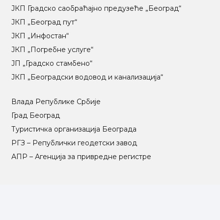
ЈКП Градско саобраћајно предузеће „Београд“
ЈКП „Београд пут“
ЈКП „Инфостан“
ЈКП „Погребне услуге“
ЈП „Градско стамбено“
ЈКП „Београдски водовод и канализација“
Влада Републике Србије
Град Београд
Туристичка организација Београда
РГЗ – Републички геодетски завод
АПР – Агенција за привредне регистре