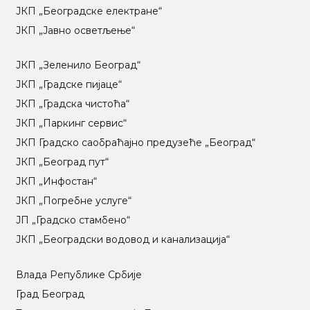
ЈКП „Београдске електране“
ЈКП „Јавно осветљење“
ЈКП „Зеленило Београд“
ЈКП „Градске пијаце“
ЈКП „Градска чистоћа“
ЈКП „Паркинг сервис“
ЈКП Градско саобраћајно предузеће „Београд“
ЈКП „Београд пут“
ЈКП „Инфостан“
ЈКП „Погребне услуге“
ЈП „Градско стамбено“
ЈКП „Београдски водовод и канализација“
Влада Републике Србије
Град Београд