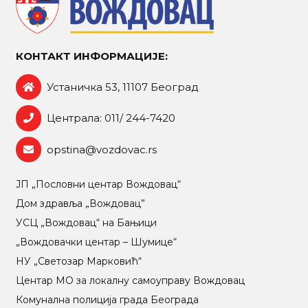
КОНТАКТ ИНФОРМАЦИЈЕ:
Устаничка 53, 11107 Београд
Централа: 011/ 244-7420
opstina@vozdovac.rs
ЈП „Пословни центар Вождовац“
Дом здравља „Вождовац”
УСЦ „Вождовац“ на Бањици
„Вождовачки центар – Шумице“
НУ „Светозар Марковић“
Центар МO за локалну самоуправу Вождовац
Комунална полиција града Београда