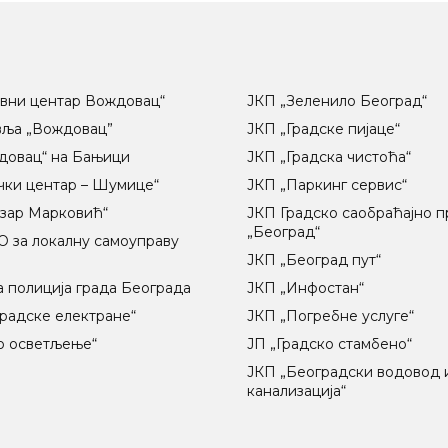
вни центар Вождовац“
ЈКП „Зеленило Београд“
вља „Вождовац”
ЈКП „Градске пијаце“
довац“ на Бањици
ЈКП „Градска чистоћа“
чки центар – Шумице“
ЈКП „Паркинг сервис“
озар Марковић“
ЈКП Градско саобраћајно 
„Београд“
 за локалну самоуправу
ц
ЈКП „Београд пут“
 полиција града Београда
ЈКП „Инфостан“
радске електране“
ЈКП „Погребне услуге“
о осветљење“
ЈП „Градско стамбено“
ЈКП „Београдски водовод 
канализација“