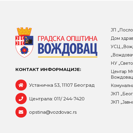
ЈП „Посло
Дом здра
УСЦ „Вож
„Вождова
НУ „Свет
КОНТАКТ ИНФОРМАЦИЈЕ:
Центар МO
Вождова
Устаничка 53, 11107 Београд
Комунална
ЈКП „Беог
Централа: 011/ 244-7420
ЈКП „Јавн
opstina@vozdovac.rs