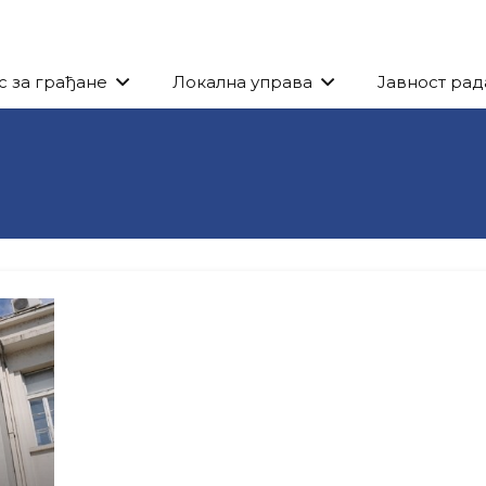
с за грађане
Локална управа
Јавност рад