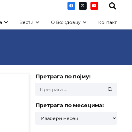
а
Вести
О Вождовцу
Контакт
Претрага по појму:
Претрага
за:
Претрага по месецима:
Претрага
по
месецима: