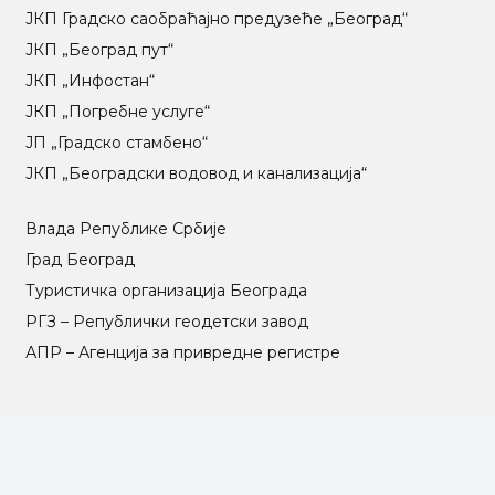
ЈКП Градско саобраћајно предузеће „Београд“
ЈКП „Београд пут“
ЈКП „Инфостан“
ЈКП „Погребне услуге“
ЈП „Градско стамбено“
ЈКП „Београдски водовод и канализација“
Влада Републике Србије
Град Београд
Туристичка организација Београда
РГЗ – Републички геодетски завод
АПР – Агенција за привредне регистре