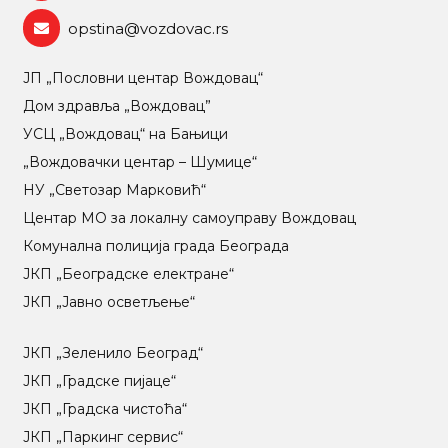
opstina@vozdovac.rs
ЈП „Пословни центар Вождовац“
Дом здравља „Вождовац”
УСЦ „Вождовац“ на Бањици
„Вождовачки центар – Шумице“
НУ „Светозар Марковић“
Центар МO за локалну самоуправу Вождовац
Комунална полиција града Београда
ЈКП „Београдске електране“
ЈКП „Јавно осветљење“
ЈКП „Зеленило Београд“
ЈКП „Градске пијаце“
ЈКП „Градска чистоћа“
ЈКП „Паркинг сервис“