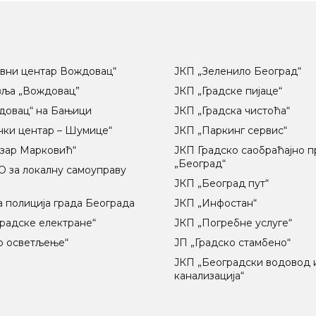
вни центар Вождовац“
ЈКП „Зеленило Београд“
вља „Вождовац”
ЈКП „Градске пијаце“
довац“ на Бањици
ЈКП „Градска чистоћа“
чки центар – Шумице“
ЈКП „Паркинг сервис“
озар Марковић“
ЈКП Градско саобраћајно 
„Београд“
 за локалну самоуправу
ц
ЈКП „Београд пут“
 полиција града Београда
ЈКП „Инфостан“
радске електране“
ЈКП „Погребне услуге“
о осветљење“
ЈП „Градско стамбено“
ЈКП „Београдски водовод 
канализација“