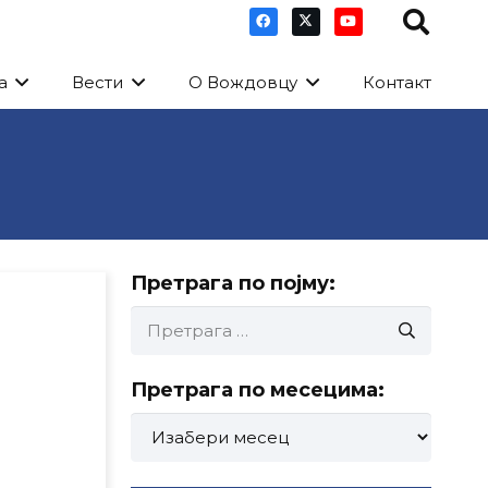
а
Вести
О Вождовцу
Контакт
Претрага по појму:
Претрага
за:
Претрага по месецима:
Претрага
по
месецима: