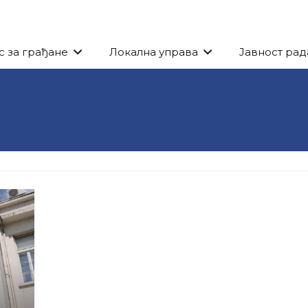
с за грађане
Локална управа
Јавност рад