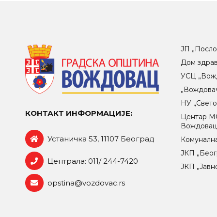
ЈП „Посло
Дом здра
УСЦ „Вож
„Вождова
НУ „Свет
КОНТАКТ ИНФОРМАЦИЈЕ:
Центар МO
Вождова
Устаничка 53, 11107 Београд
Комунална
ЈКП „Беог
Централа: 011/ 244-7420
ЈКП „Јавн
opstina@vozdovac.rs