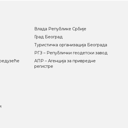
Влада Републике Србије
Град Београд
Туристичка организација Београда
РГЗ – Републички геодетски завод
предузеће
АПР – Агенција за привредне
регистре
и