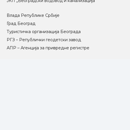
ЈКП „Београдски водовод и канализација“
Влада Републике Србије
Град Београд
Туристичка организација Београда
РГЗ – Републички геодетски завод
АПР – Агенција за привредне регистре
©2025 Opština Voždovac. Designed by
NEXT VISION