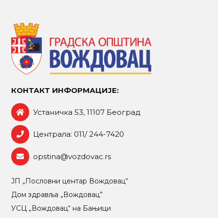
КОНТАКТ ИНФОРМАЦИЈЕ:
Устаничка 53, 11107 Београд
Централа: 011/ 244-7420
opstina@vozdovac.rs
ЈП „Пословни центар Вождовац“
Дом здравља „Вождовац”
УСЦ „Вождовац“ на Бањици