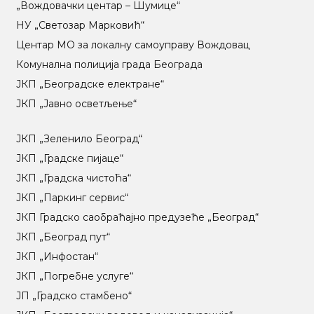
„Вождовачки центар – Шумице“
НУ „Светозар Марковић“
Центар МO за локалну самоуправу Вождовац
Комунална полиција града Београда
ЈКП „Београдске електране“
ЈКП „Јавно осветљење“
ЈКП „Зеленило Београд“
ЈКП „Градске пијаце“
ЈКП „Градска чистоћа“
ЈКП „Паркинг сервис“
ЈКП Градско саобраћајно предузеће „Београд“
ЈКП „Београд пут“
ЈКП „Инфостан“
ЈКП „Погребне услуге“
ЈП „Градско стамбено“