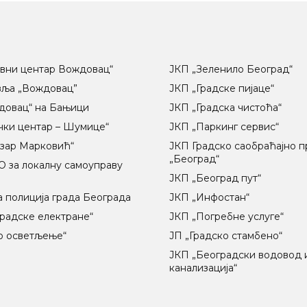
вни центар Вождовац“
ЈКП „Зеленило Београд“
вља „Вождовац”
ЈКП „Градске пијаце“
довац“ на Бањици
ЈКП „Градска чистоћа“
чки центар – Шумице“
ЈКП „Паркинг сервис“
озар Марковић“
ЈКП Градско саобраћајно 
„Београд“
 за локалну самоуправу
ц
ЈКП „Београд пут“
 полиција града Београда
ЈКП „Инфостан“
радске електране“
ЈКП „Погребне услуге“
о осветљење“
ЈП „Градско стамбено“
ЈКП „Београдски водовод 
канализација“