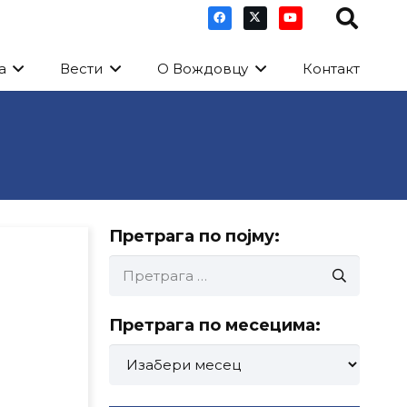
а
Вести
О Вождовцу
Контакт
Претрага по појму:
Претрага
за:
Претрага по месецима:
Претрага
по
месецима: