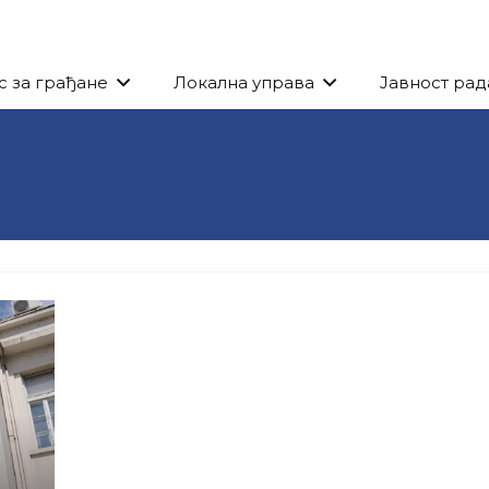
с за грађане
Локална управа
Јавност рад