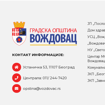
ЈП „Посло
Дом здра
УСЦ „Вож
„Вождова
НУ „Свет
КОНТАКТ ИНФОРМАЦИЈЕ:
Центар МO
Вождова
Устаничка 53, 11107 Београд
Комунална
ЈКП „Беог
Централа: 011/ 244-7420
ЈКП „Јавн
opstina@vozdovac.rs