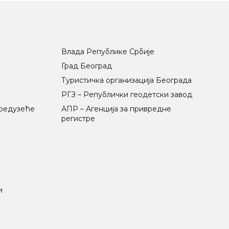
Влада Републике Србије
Град Београд
Туристичка организација Београда
РГЗ – Републички геодетски завод
предузеће
АПР – Агенција за привредне
регистре
и