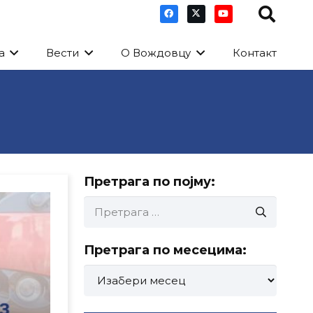
а
Вести
О Вождовцу
Контакт
Претрага по појму:
Претрага
за:
Претрага по месецима:
Претрага
по
месецима: