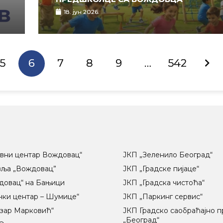
18. јун 2026.
5
6
7
8
9
…
542
вни центар Вождовац“
ЈКП „Зеленило Београд“
вља „Вождовац”
ЈКП „Градске пијаце“
довац“ на Бањици
ЈКП „Градска чистоћа“
чки центар – Шумице“
ЈКП „Паркинг сервис“
озар Марковић“
ЈКП Градско саобраћајно 
„Београд“