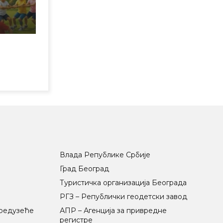
Влада Републике Србије
Град Београд
Туристичка организација Београда
РГЗ – Републички геодетски завод
предузеће
АПР – Агенција за привредне
регистре