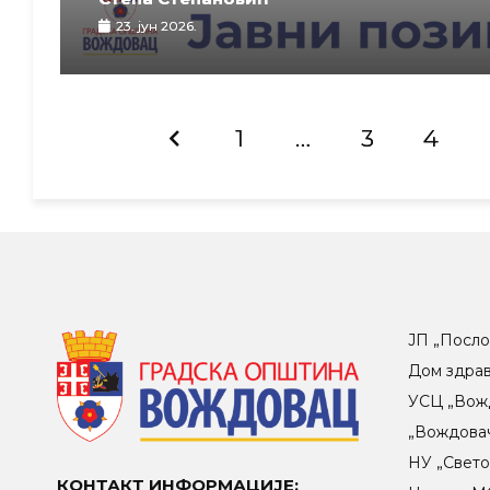
23. јун 2026.
1
…
3
4
ЈП „Посло
Дом здра
УСЦ „Вож
„Вождова
НУ „Свет
КОНТАКТ ИНФОРМАЦИЈЕ: