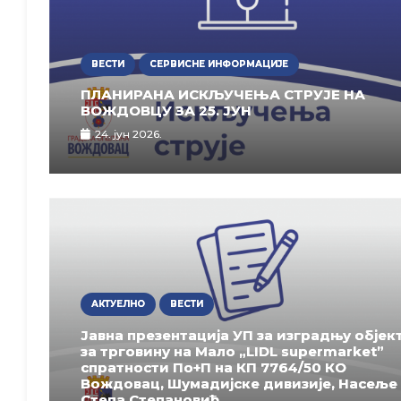
ВЕСТИ
СЕРВИСНЕ ИНФОРМАЦИЈЕ
ПЛАНИРАНА ИСКЉУЧЕЊА СТРУЈЕ НА
ВОЖДОВЦУ ЗА 25. ЈУН
24. јун 2026.
АКТУЕЛНО
ВЕСТИ
Јавна презентација УП за изградњу објек
за трговину на Мало „LIDL supermarket”
спратности По+П на КП 7764/50 КО
Вождовац, Шумадијске дивизије, Насеље
Степа Степановић