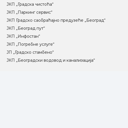
ЈКП „Градска чистоћа“
ЈКП „Паркинг сервис“
ЈКП Градско саобраћајно предузеће „Београд“
ЈКП „Београд пут“
ЈКП „Инфостан“
ЈКП „Погребне услуге“
ЈП „Градско стамбено“
ЈКП „Београдски водовод и канализација“
Влада Републике Србије
Град Београд
Туристичка организација Београда
РГЗ – Републички геодетски завод
АПР – Агенција за привредне регистре