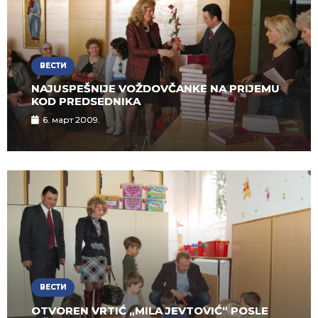
ВЕСТИ
NAJUSPEŠNIJE VOŽDOVČANKE NA PRIJEMU
KOD PREDSEDNIKA
6. март 2009.
ВЕСТИ
OTVOREN VRTIĆ „MILA JEVTOVIĆ“ POSLE