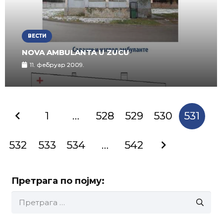
ВЕСТИ
NOVA AMBULANTA U ZUCU
11. фебруар 2009.
1
…
528
529
530
531
532
533
534
…
542
Претрага по појму:
Претрага
за: