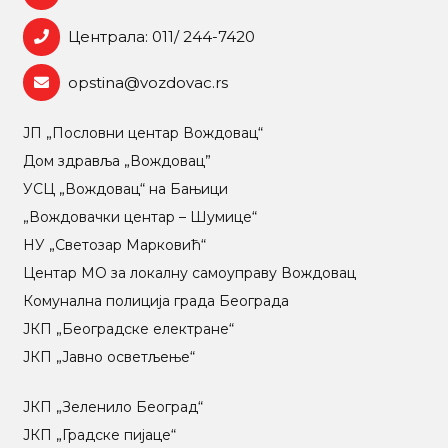
Централа: 011/ 244-7420
opstina@vozdovac.rs
ЈП „Пословни центар Вождовац“
Дом здравља „Вождовац”
УСЦ „Вождовац“ на Бањици
„Вождовачки центар – Шумице“
НУ „Светозар Марковић“
Центар МO за локалну самоуправу Вождовац
Комунална полиција града Београда
ЈКП „Београдске електране“
ЈКП „Јавно осветљење“
ЈКП „Зеленило Београд“
ЈКП „Градске пијаце“