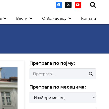
а
Вести
О Вождовцу
Контакт
Претрага по појму:
Претрага
за:
Претрага по месецима:
Претрага
по
месецима: