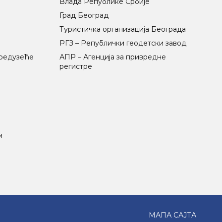
Влада Републике Србије
Град Београд
Туристичка организација Београда
РГЗ – Републички геодетски завод
предузеће
АПР – Агенција за привредне
регистре
и
МАПА САЈТА