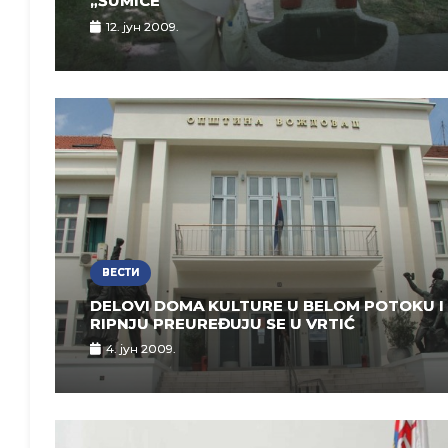
„ŠUMICE“
12. јун 2009.
ВЕСТИ
DELOVI DOMA KULTURE U BELOM POTOKU I
RIPNJU PREUREĐUJU SE U VRTIĆ
4. јун 2009.