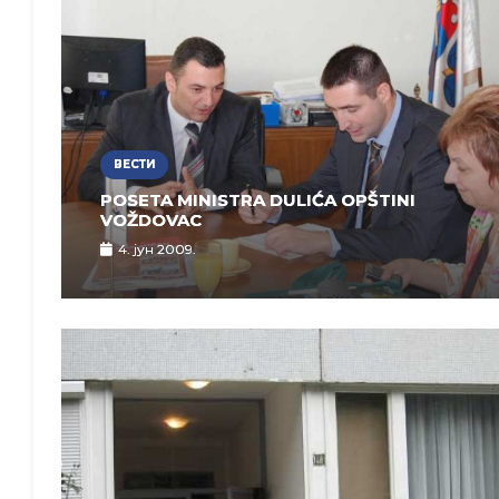
ВЕСТИ
POSETA MINISTRA DULIĆA OPŠTINI
VOŽDOVAC
4. јун 2009.