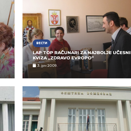
ВЕСТИ
LAP TOP RAČUNARI ZA NAJBOLJE UČESN
KVIZA „ZDRAVO EVROPO“
3. јун 2009.