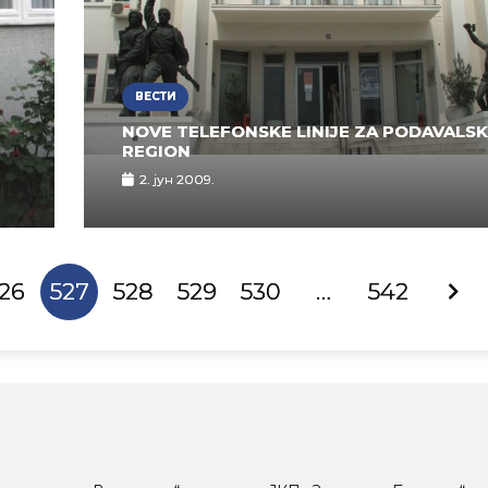
ВЕСТИ
NOVE TELEFONSKE LINIJE ZA PODAVALSK
REGION
2. јун 2009.
26
527
528
529
530
…
542