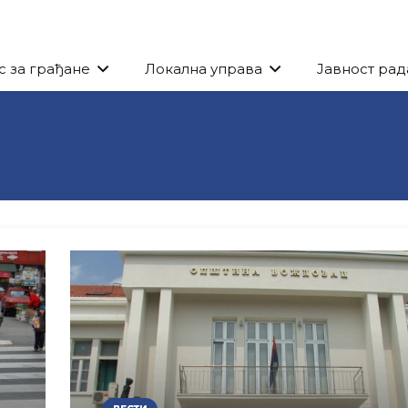
с за грађане
Локална управа
Јавност рад