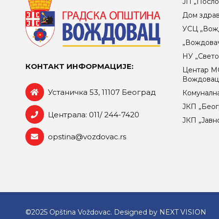
ЈП „Посло
Дом здра
УСЦ „Вож
„Вождова
НУ „Свет
КОНТАКТ ИНФОРМАЦИЈЕ:
Центар МO
Вождова
Устаничка 53, 11107 Београд
Комунална
ЈКП „Беог
Централа: 011/ 244-7420
ЈКП „Јавн
opstina@vozdovac.rs
©2025 Opština Voždovac. Designed by
NEXT VISION