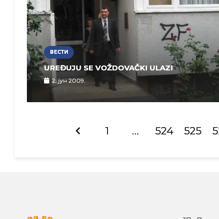
ВЕСТИ
UREĐUJU SE VOŽDOVAČKI ULAZI
2. јун 2009.
1
…
524
525
5