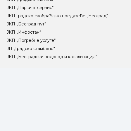
ЈКП „Паркинг сервис“
ЈКП Градско саобраћајно предузеће „Београд“
ЈКП „Београд пут“
ЈКП „Инфостан“
ЈКП „Погребне услуге“
ЈП „Градско стамбено“
ЈКП „Београдски водовод и канализација“
Влада Републике Србије
Град Београд
Туристичка организација Београда
РГЗ – Републички геодетски завод
АПР – Агенција за привредне регистре