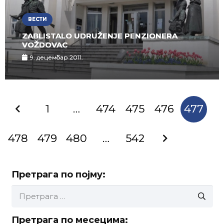
ВЕСТИ
ZABLISTALO UDRUŽENJE PENZIONERA
VOŽDOVAC
9. децембар 2011.
1
…
474
475
476
477
478
479
480
…
542
Претрага по појму:
Претрага
за:
Претрага по месецима: