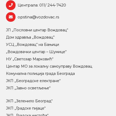
Централа: 011/ 244-7420
opstina@vozdovac.rs
ЈП „Пословни центар Вождовац“
Дом здравља „Вождовац”
УСЦ „Вождовац“ на Бањици
„Вождовачки центар – Шумице“
НУ „Светозар Марковић“
Центар МO за локалну самоуправу Вождовац
Комунална полиција града Београда
ЈКП „Београдске електране“
ЈКП „Јавно осветљење“
ЈКП „Зеленило Београд“
ЈКП „Градске пијаце“
ЈКП „Градска чистоћа“